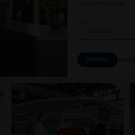
Cena od
1030 Kč / vstup
PŘÍJEZD
Objednat
Více in