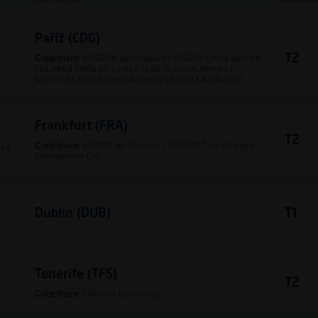
Paříž (CDG)
T2
Codeshare:
AM6064 Aeromexico
/
CI9305 China Airlines
/
DL8404 Delta Air Lines
/
JL5316 Japan Airlines
/
MU1704 China Eastern Airlines
/
UU8383 Air Austral
Frankfurt (FRA)
T2
Codeshare:
AC9113 Air Canada
/
TG7709 Thai Airways
nsa
International Ltd.
Dublin (DUB)
T1
Tenerife (TFS)
T2
Codeshare:
EW3018 Eurowings