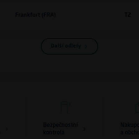
Frankfurt (FRA)
T2
Další odlety
Bezpečnostní
Nakupo
h
kontrola
a obch