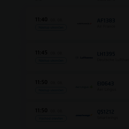
11:40
09. 08.
AF1383
Air France
Nástup ukončen
11:45
09. 08.
LH1395
Deutsche Luftha
Nástup ukončen
11:50
09. 08.
EI0643
Aer Lingus
Nástup ukončen
11:50
09. 08.
QS1212
Smartwings
Východ otevřen