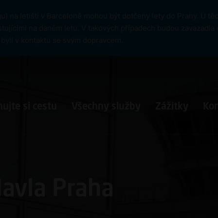
) na letišti v Barceloně mohou být dotčeny lety do Prahy. U t
tujícími na daném letu. V takových případech budou zavazadla 
cí byli v kontaktu se svým dopravcem.
ujte si cestu
Všechny služby
Zážitky
Ko
Havla Praha