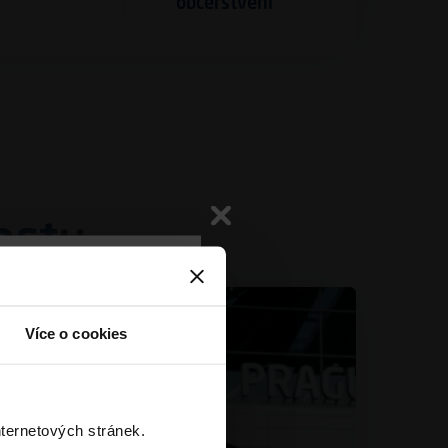
občerstvení
estu
 omezení
Více o cookies
 křižovatky Aviatická
h dopravní omezení a
tě.
nternetových stránek.