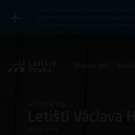
Přejít k hlavnímu obsahu
Vlivem stávky pozemního personálu (handlingu
potažmo zavazadla nemusí dorazit spolu s ces
letů. Prosíme cestující, aby pro více informa
Pro cestující
Přehled letů
Naplán
Vítejte na
Letišti Václava 
26 °C
9:44