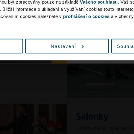
ohou být zpracovány pouze na základě
Vašeho souhlasu
. Váš s
Vyrazte proto na let
. Bližší informace o ukládání a využívání cookies touto internet
předstihem nebo v
racováním cookies naleznete v
prohlášení o cookies
a v obecn
hromadnou dopravu, 
dopravními omezeními v 
Nastavení
Souhla
Salonky
Vyberte si jeden ze salonků a 