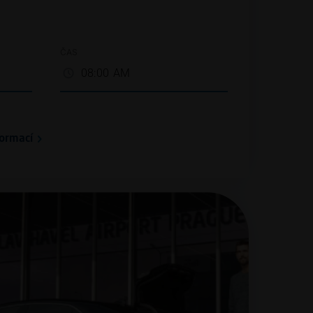
ČAS
formací