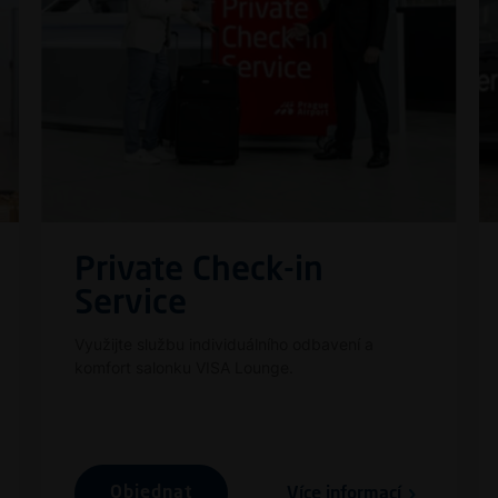
Private Check-in
Service
Využijte službu individuálního odbavení a
komfort salonku VISA Lounge.
Objednat
Více informací