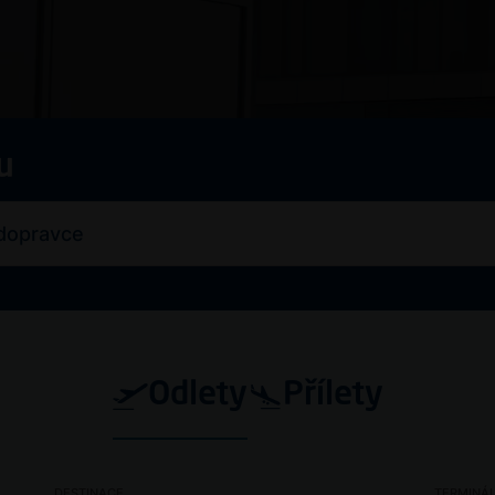
u
Odlety
Přílety
DESTINACE
TERMINÁ