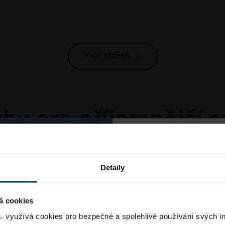
Více služeb
žby pro příjemnější c
Dopravní
Detaily
. Vyberte si ze široké nabídky
Vzhledem k rekonstrukci
lze očekávat ve špičkác
á cookies
delší dobu jízdy na letiš
s. využívá cookies pro bezpečné a spolehlivé používání svých i