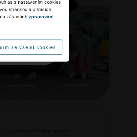
ouhlas s nastavením cookies
iště s dostatečným
ovou stránkou a o Vašich
yužijte městskou
ých zásadách
zpracování
která není dotčena
místě stavby.
sím se všemi cookies
užijte si pohodlí při čekání na odlet.