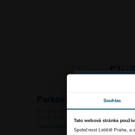
Slu
Parkování
Souhlas
Parkujte přímo na letišti. Bezpečně a bez starostí
včetně služeb VALET.
Tato webová stránka použív
Cena od
790 Kč / 8 dnů
Společnost Letiště Praha, a.