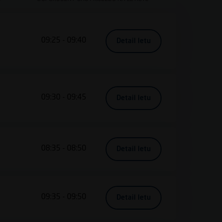
09:25 - 09:40
, AF1383, Paříž (CDG),
Detail letu
09:30 - 09:45
, LH1395, Frankfurt (F
Detail letu
08:35 - 08:50
, EI0643, Dublin (DUB)
Detail letu
09:35 - 09:50
, QS1212, Tenerife (TF
Detail letu