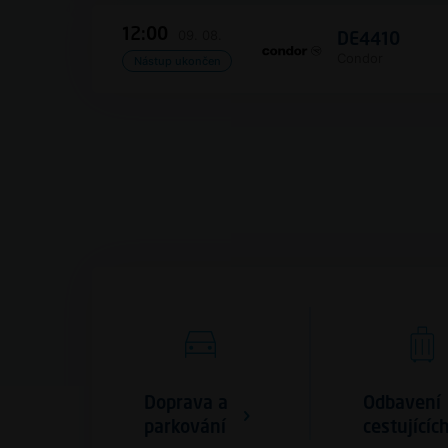
12:00
09. 08.
DE4410
Condor
Nástup ukončen
Doprava a
Odbavení
parkování
cestujícíc