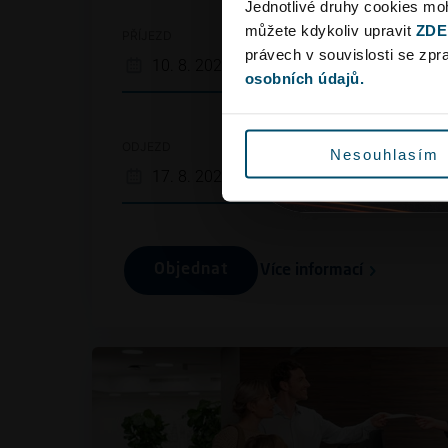
Jednotlivé druhy cookies m
můžete kdykoliv upravit
ZDE
PŘÍJEZD
ČAS
právech v souvislosti se zp
osobních údajů.
ODJEZD
ČAS
Nesouhlasím
Objednat
Více informací