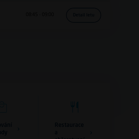
08:45 - 09:00
, DE4410, Frankfurt (
Detail letu
vání
Restaurace
ody
a