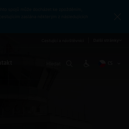
ěchto spojů může docházet ke zpožděním,
cestujícím zaslána některým z následujících
Další stránky
Cestující a návštěvníci
ntakt
Hledat
CS