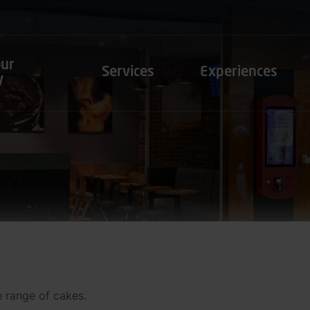
our
Services
Experiences
y
e range of cakes.