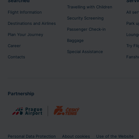
Searched
Servi
Travelling with Children
Flight Information
All se
Security Screening
Destinations and Airlines
Park u
Passenger Check-in
Plan Your Journey
Lounge
Baggage
Career
Try Fl
Special Assistance
Contacts
Fansh
Partnership
Personal Data Protection
About cookies
Use of the Website