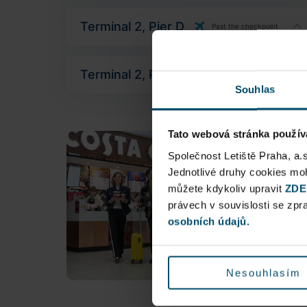
Terminal 2, Pier D
Past the checkpoint
Terminal 2, Pier D
Past the checkpoint
Souhlas
Tato webová stránka použív
Společnost Letiště Praha, a.
Jednotlivé druhy cookies m
můžete kdykoliv upravit
ZDE
právech v souvislosti se zp
osobních údajů.
Nesouhlasím