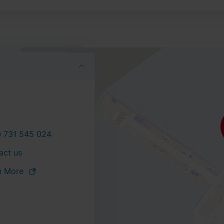
 731 545 024
act us
n More