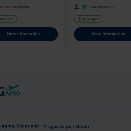
st the checkpoint
More locations
ow open
Now open
More information
More information
urants, Shops and
Prague Airport Group