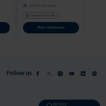
Past the checkpoint
Open since 7:00 AM
More information
Follow us
Nonstop