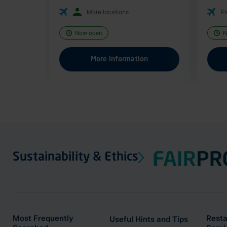
More locations
Pa
Now open
N
More information
Sustainability & Ethics
Most Frequently
Resta
Useful Hints and Tips