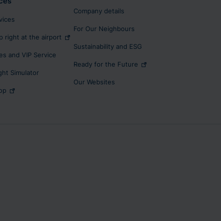
ces
Company details
rvices
For Our Neighbours
p right at the airport
Sustainability and ESG
s and VIP Service
Ready for the Future
ight Simulator
Our Websites
op