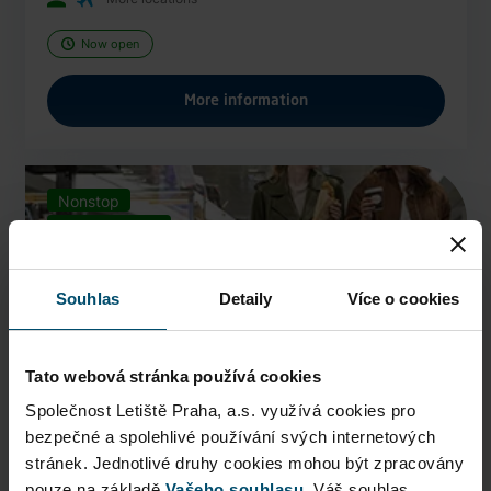
Now open
More information
Nonstop
Vegan options
Souhlas
Detaily
Více o cookies
Tato webová stránka používá cookies
Společnost Letiště Praha, a.s. využívá cookies pro
bezpečné a spolehlivé používání svých internetových
stránek. Jednotlivé druhy cookies mohou být zpracovány
PAUL
pouze na základě
Vašeho souhlasu
. Váš souhlas