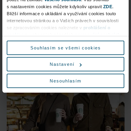
s nastavením cookies můžete kdykoliv upravit
ZDE
.
Traditional French bakery, excellent baguettes, and a r
Bližší informace o ukládání a využívání cookies touto
...
internetovou stránkou a o Vašich právech v souvislosti
se zpracováním cookies naleznete v
prohlášení o
Past the checkpoint
cookies
a v obecných zásadách
zpracování osobních
údajů.
Now open
Souhlasím se všemi cookies
More information
Nastavení
Nesouhlasím
Vegan options