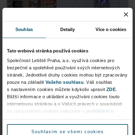
Souhlas
Detaily
Více o cookies
Tato webová stránka používá cookies
Společnost Letiště Praha, a.s. využívá cookies pro
AlzaBox
bezpečné a spolehlivé používání svých internetových
stránek. Jednotlivé druhy cookies mohou být zpracovány
Pick up conveniently and nonstop from AlzaBox ...
pouze na základě
Vašeho souhlasu
. Váš souhlas
s nastavením cookies můžete kdykoliv upravit
ZDE
.
Public Area
Bližší informace o ukládání a využívání cookies touto
Now open
internetovou stránkou a o Vašich právech v souvislosti
se zpracováním cookies naleznete v
prohlášení o
cookies
a v obecných zásadách
zpracování osobních
More information
údajů.
Souhlasím se všemi cookies