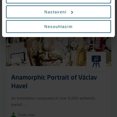
Nonstop
Nastavení
Nesouhlasím
Anamorphic Portrait of Václav
Havel
An installation composed of over 3,000 authentic
period ...
Public Area