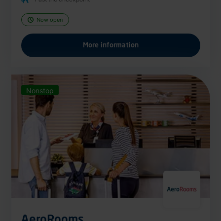
Now open
More information
Nonstop
AeroRooms