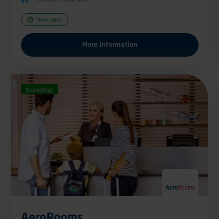
Now open
More information
Nonstop
AeroRooms