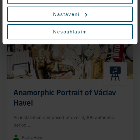
Nonstop
Nastavení
Nesouhlasím
Anamorphic Portrait of Václav
Havel
An installation composed of over 3,000 authentic
period ...
Public Area