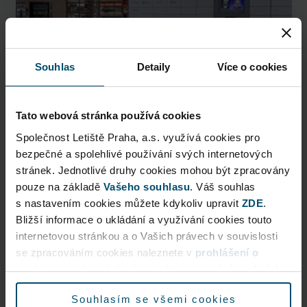
Souhlas
Detaily
Více o cookies
Tato webová stránka používá cookies
Společnost Letiště Praha, a.s. využívá cookies pro
AlzaBox
bezpečné a spolehlivé používání svých internetových
stránek. Jednotlivé druhy cookies mohou být zpracovány
Pick up conveniently and nonstop from AlzaBox ...
pouze na základě
Vašeho souhlasu
. Váš souhlas
s nastavením cookies můžete kdykoliv upravit
ZDE
.
Public Area
Bližší informace o ukládání a využívání cookies touto
Now open
internetovou stránkou a o Vašich právech v souvislosti
se zpracováním cookies naleznete v
prohlášení o
cookies
a v obecných zásadách
zpracování osobních
More information
údajů.
Souhlasím se všemi cookies