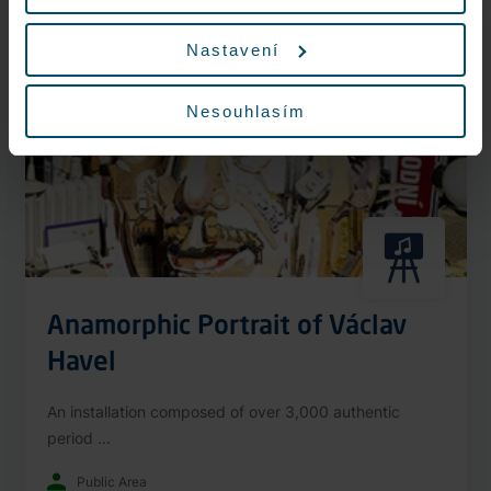
Nonstop
Nastavení
Nesouhlasím
Anamorphic Portrait of Václav
Havel
An installation composed of over 3,000 authentic
period ...
Public Area