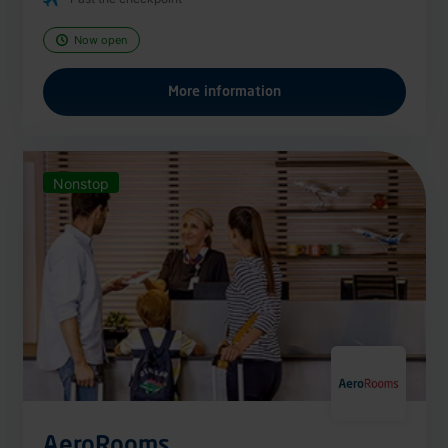
Now open
More information
Nonstop
AeroRooms