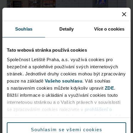
Souhlas
Detaily
Více o cookies
Tato webová stránka používá cookies
Společnost Letiště Praha, a.s. využívá cookies pro
AlzaBox
bezpečné a spolehlivé používání svých internetových
stránek. Jednotlivé druhy cookies mohou být zpracovány
Pick up conveniently and nonstop from AlzaBox ...
pouze na základě
Vašeho souhlasu
. Váš souhlas
s nastavením cookies můžete kdykoliv upravit
ZDE
.
Public Area
Bližší informace o ukládání a využívání cookies touto
Now open
internetovou stránkou a o Vašich právech v souvislosti
se zpracováním cookies naleznete v
prohlášení o
cookies
a v obecných zásadách
zpracování osobních
More information
údajů.
Souhlasím se všemi cookies