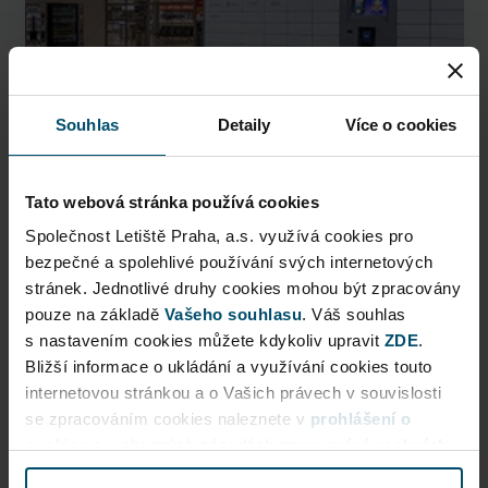
Souhlas
Detaily
Více o cookies
Tato webová stránka používá cookies
AlzaBox
Společnost Letiště Praha, a.s. využívá cookies pro
bezpečné a spolehlivé používání svých internetových
Pick up conveniently and nonstop from AlzaBox ...
stránek. Jednotlivé druhy cookies mohou být zpracovány
pouze na základě
Vašeho souhlasu
. Váš souhlas
Public Area
s nastavením cookies můžete kdykoliv upravit
ZDE
.
Bližší informace o ukládání a využívání cookies touto
Now open
internetovou stránkou a o Vašich právech v souvislosti
se zpracováním cookies naleznete v
prohlášení o
More information
cookies
a v obecných zásadách
zpracování osobních
údajů.