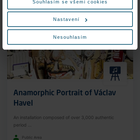
Souhlasím se všemi cookies
Nonstop
Nastavení
Nesouhlasím
Anamorphic Portrait of Václav
Havel
An installation composed of over 3,000 authentic
period ...
Public Area