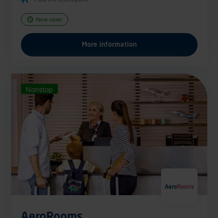
Now open
More information
Nonstop
AeroRooms