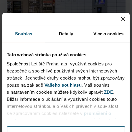
Souhlas
Detaily
Více o cookies
Tato webová stránka používá cookies
AlzaBox
Společnost Letiště Praha, a.s. využívá cookies pro
bezpečné a spolehlivé používání svých internetových
Pick up conveniently and nonstop from AlzaBox ...
stránek. Jednotlivé druhy cookies mohou být zpracovány
pouze na základě
Vašeho souhlasu
. Váš souhlas
Public Area
s nastavením cookies můžete kdykoliv upravit
ZDE
.
Bližší informace o ukládání a využívání cookies touto
Now open
internetovou stránkou a o Vašich právech v souvislosti
se zpracováním cookies naleznete v
prohlášení o
More information
cookies
a v obecných zásadách
zpracování osobních
údajů.