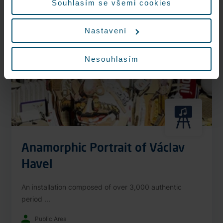
Souhlasím se všemi cookies
Nonstop
Nastavení
Nesouhlasím
Anamorphic Portrait of Václav
Havel
An installation composed of over 3,000 authentic
period ...
Public Area