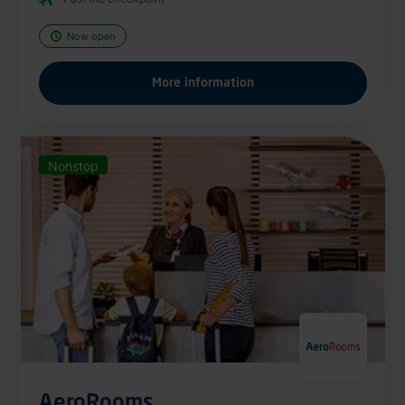
Now open
More information
Nonstop
AeroRooms