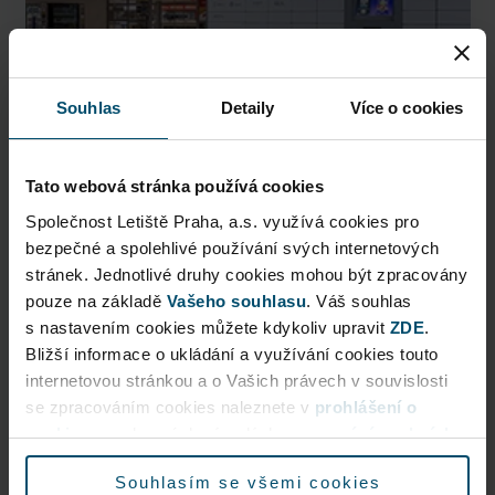
Souhlas
Detaily
Více o cookies
Tato webová stránka používá cookies
Společnost Letiště Praha, a.s. využívá cookies pro
AlzaBox
bezpečné a spolehlivé používání svých internetových
stránek. Jednotlivé druhy cookies mohou být zpracovány
Pick up conveniently and nonstop from AlzaBox ...
pouze na základě
Vašeho souhlasu
. Váš souhlas
s nastavením cookies můžete kdykoliv upravit
ZDE
.
Public Area
Bližší informace o ukládání a využívání cookies touto
Now open
internetovou stránkou a o Vašich právech v souvislosti
se zpracováním cookies naleznete v
prohlášení o
cookies
a v obecných zásadách
zpracování osobních
More information
údajů.
Souhlasím se všemi cookies