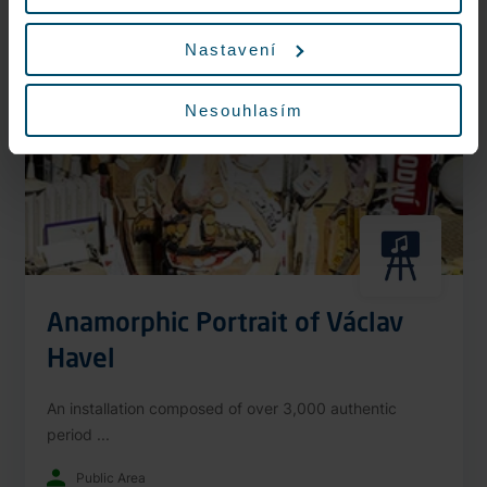
Nonstop
Nastavení
Nesouhlasím
Anamorphic Portrait of Václav
Havel
An installation composed of over 3,000 authentic
period ...
Public Area