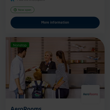
Now open
More information
Nonstop
AeroRooms