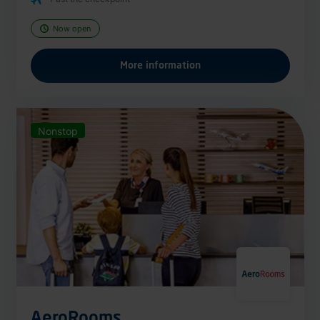
Now open
More information
Nonstop
AeroRooms