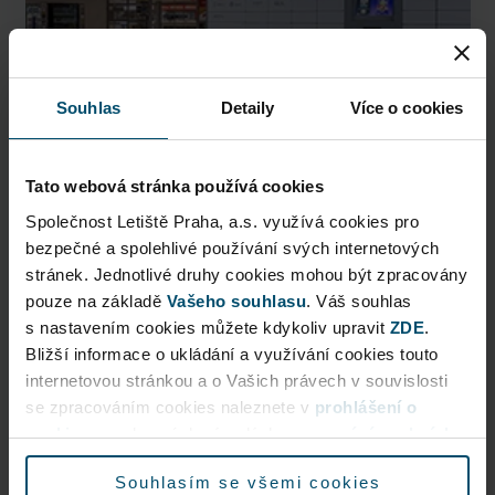
Souhlas
Detaily
Více o cookies
Tato webová stránka používá cookies
Společnost Letiště Praha, a.s. využívá cookies pro
AlzaBox
bezpečné a spolehlivé používání svých internetových
stránek. Jednotlivé druhy cookies mohou být zpracovány
Pick up conveniently and nonstop from AlzaBox ...
pouze na základě
Vašeho souhlasu
. Váš souhlas
s nastavením cookies můžete kdykoliv upravit
ZDE
.
Public Area
Bližší informace o ukládání a využívání cookies touto
Now open
internetovou stránkou a o Vašich právech v souvislosti
se zpracováním cookies naleznete v
prohlášení o
cookies
a v obecných zásadách
zpracování osobních
More information
údajů.
Souhlasím se všemi cookies