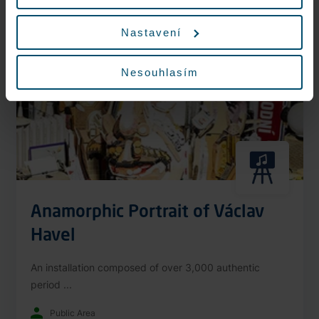
Nonstop
Nastavení
Nesouhlasím
Anamorphic Portrait of Václav
Havel
An installation composed of over 3,000 authentic
period ...
Public Area