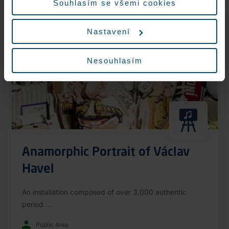
Souhlasím se všemi cookies
Nonstop
Nastavení
Nesouhlasím
Anamorphic Portrait of Václav
Havel
An installation composed of over 3,000 authentic
period ...
Public Area