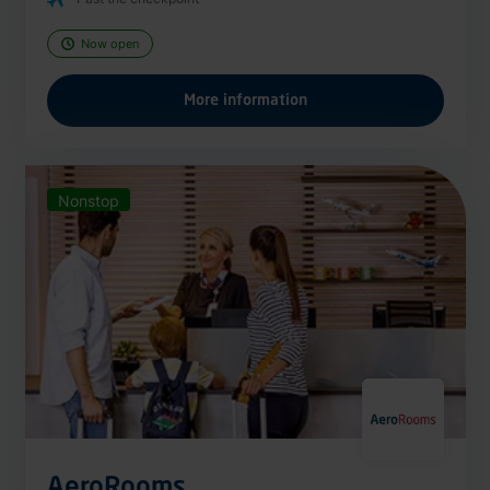
Now open
More information
Nonstop
AeroRooms