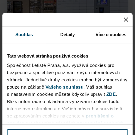
Souhlas
Detaily
Více o cookies
Tato webová stránka používá cookies
AlzaBox
Společnost Letiště Praha, a.s. využívá cookies pro
bezpečné a spolehlivé používání svých internetových
Pick up conveniently and nonstop from AlzaBox ...
stránek. Jednotlivé druhy cookies mohou být zpracovány
pouze na základě
Vašeho souhlasu
. Váš souhlas
Public Area
s nastavením cookies můžete kdykoliv upravit
ZDE
.
Bližší informace o ukládání a využívání cookies touto
Now open
internetovou stránkou a o Vašich právech v souvislosti
se zpracováním cookies naleznete v
prohlášení o
More information
cookies
a v obecných zásadách
zpracování osobních
údajů.