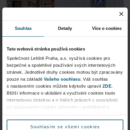
Souhlas
Detaily
Více o cookies
Tato webová stránka používá cookies
Společnost Letiště Praha, a.s. využívá cookies pro
AlzaBox
bezpečné a spolehlivé používání svých internetových
stránek. Jednotlivé druhy cookies mohou být zpracovány
Pick up conveniently and nonstop from AlzaBox ...
pouze na základě
Vašeho souhlasu
. Váš souhlas
s nastavením cookies můžete kdykoliv upravit
ZDE
.
Public Area
Bližší informace o ukládání a využívání cookies touto
Now open
internetovou stránkou a o Vašich právech v souvislosti
se zpracováním cookies naleznete v
prohlášení o
cookies
a v obecných zásadách
zpracování osobních
More information
údajů.
Souhlasím se všemi cookies