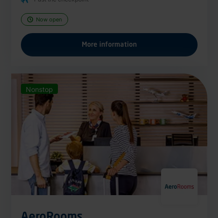
Now open
More information
Nonstop
AeroRooms