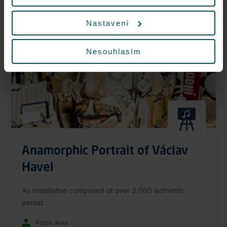
Nonstop
Nastavení
Nesouhlasím
Anamorphic Portrait of Václav
Havel
An installation composed of over 3,000 authentic
period ...
Public Area