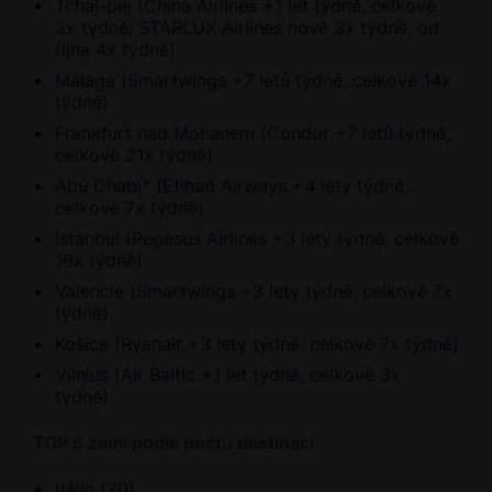
Tchaj-pej (China Airlines +1 let týdně, celkově
3x týdně; STARLUX Airlines nově 3x týdně, od
října 4x týdně)
Málaga (Smartwings +7 letů týdně, celkově 14x
týdně)
Frankfurt nad Mohanem (Condor +7 letů týdně,
celkově 21x týdně)
Abú Dhabí* (Etihad Airways +4 lety týdně,
celkově 7x týdně)
Istanbul (Pegasus Airlines +3 lety týdně, celkově
16x týdně)
Valencie (Smartwings +3 lety týdně, celkově 7x
týdně)
Košice (Ryanair +3 lety týdně, celkově 7x týdně)
Vilnius (Air Baltic +1 let týdně, celkově 3x
týdně)
TOP 5 zemí podle počtu destinací
Itálie (20)