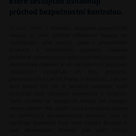
které cestujícím usnadňují
průchod bezpečnostní kontrolou.
„V tuto chvíli, v důsledku současné geopolitické
situace, je velmi obtížné odhadnout dopady do
nadcházející letní sezóny. Jsme v pravidelném
kontaktu s jednotlivými dopravci, budeme
průběžně vyhodnocovat jejich konkrétní provozně-
ekonomické omezení a vliv na celkovou poptávku
cestujících,“
vysvětluje Jiří Pos, předseda
představenstva Letiště Praha, a doplňuje:
„Letošní
letní letový řád, jak je aktuálně nastaven, opět
potvrzuje naši výbornou konektivitu s Evropou.
Vedle posílení na stávajících linkách tak cestující
mohou během léta využít i nová pravidelná spojení
do oblíbených dovolenkových destinací, jako je
například španělská Ibiza nebo turecký Bodrum. K
naší dlouhodobé strategii pak patří rozvoj