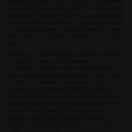
dálkových spojení, proto jsme rádi, že otevíráme
další dvě dálkové linky. Už 21. května zahájí
společnost American Airlines novou pravidelnou
linku z americké Filadelfie a v srpnu se pak těšíme
na nového dálkového dopravce STARLUX Airlines,
který začne provozovat pravidelné lety do Tchaj-
peje.“
Celkem se z Letiště Václava Havla Praha navyšuje
v rámci letní sezony počet frekvencí na více než
30 spojeních. Dopravce Etihad Airways plánuje
létat denně do Abú Dhabí (původně to bylo třikrát
za týden), s ohledem na současnou situaci na
Blízkém východě nicméně zahájí letní sezonu s
nižším počtem frekvencí. Nová linka společnosti
STARLUX Airlines do Tchaj-peje bude od 1. srpna v
provozu třikrát týdně. Od 1. října pak tento
dopravce, pro nějž je Praha první evropskou
destinací, navýší počet frekvencí na čtyři týdně.
Jednu týdenní frekvenci v létě přidá rovněž Air