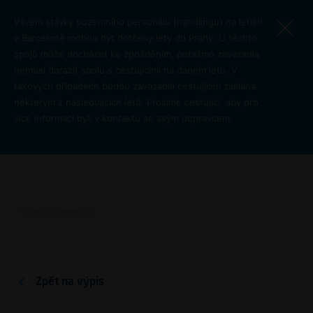
Přejít k hlavnímu obsahu
Vlivem stávky pozemního personálu (handlingu) na letišti
v Barceloně mohou být dotčeny lety do Prahy. U těchto
spojů může docházet ke zpožděním, potažmo zavazadla
nemusí dorazit spolu s cestujícími na daném letu. V
takových případech budou zavazadla cestujícím zaslána
některým z následujících letů. Prosíme cestující, aby pro
Letiště Praha vstupuje do
více informací byli v kontaktu se svým dopravcem.
letní sezony. V nabídce je
více destinací i dálkových
letů
O letišti
Tisková zpráva
Zpět na výpis