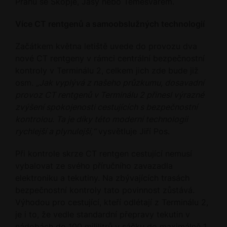
Prahu se Skopje, Jasy nebo Temešvárem.
Více CT rentgenů a samoobslužných technologií
Začátkem května letiště uvede do provozu dva
nové CT rentgeny v rámci centrální bezpečnostní
kontroly v Terminálu 2, celkem jich zde bude již
osm.
„Jak vyplývá z našeho průzkumu, dosavadní
provoz CT rentgenů v Terminálu 2 přinesl výrazné
zvýšení spokojenosti cestujících s bezpečnostní
kontrolou. Ta je díky této moderní technologii
rychlejší a plynulejší,“
vysvětluje Jiří Pos.
Při kontrole skrze CT rentgen cestující nemusí
vybalovat ze svého příručního zavazadla
elektroniku a tekutiny. Na zbývajících trasách
bezpečnostní kontroly tato povinnost zůstává.
Výhodou pro cestující, kteří odlétají z Terminálu 2,
je i to, že vedle standardní přepravy tekutin v
nádobách do 100 mililitrů v sáčku do maximálně 1