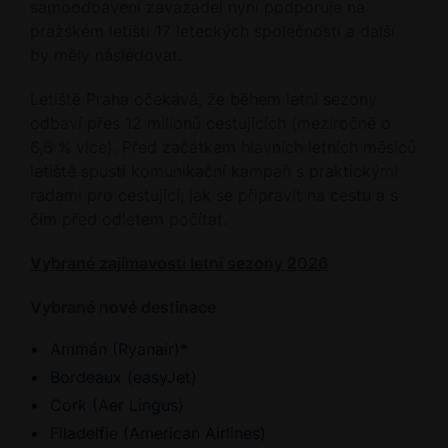
samoodbavení zavazadel nyní podporuje na
pražském letišti 17 leteckých společností a další
by měly následovat.
Letiště Praha očekává, že během letní sezony
odbaví přes 12 milionů cestujících (meziročně o
6,6 % více). Před začátkem hlavních letních měsíců
letiště spustí komunikační kampaň s praktickými
radami pro cestující, jak se připravit na cestu a s
čím před odletem počítat.
Vybrané zajímavosti letní sezony 2026
Vybrané nové destinace
Ammán (Ryanair)*
Bordeaux (easyJet)
Cork (Aer Lingus)
Filadelfie (American Airlines)