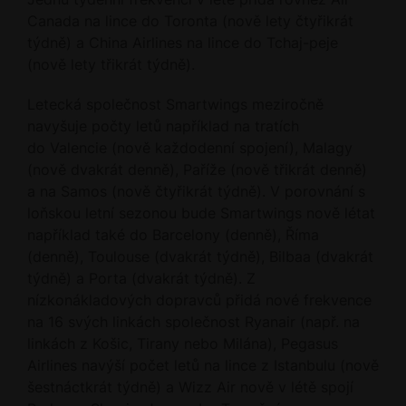
Canada na lince do Toronta (nově lety čtyřikrát
týdně) a China Airlines na lince do Tchaj-peje
(nově lety třikrát týdně).
Letecká společnost Smartwings meziročně
navyšuje počty letů například na tratích
do Valencie (nově každodenní spojení), Malagy
(nově dvakrát denně), Paříže (nově třikrát denně)
a na Samos (nově čtyřikrát týdně). V porovnání s
loňskou letní sezonou bude Smartwings nově létat
například také do Barcelony (denně), Říma
(denně), Toulouse (dvakrát týdně), Bilbaa (dvakrát
týdně) a Porta (dvakrát týdně). Z
nízkonákladových dopravců přidá nové frekvence
na 16 svých linkách společnost Ryanair (např. na
linkách z Košic, Tirany nebo Milána), Pegasus
Airlines navýší počet letů na lince z Istanbulu (nově
šestnáctkrát týdně) a Wizz Air nově v létě spojí