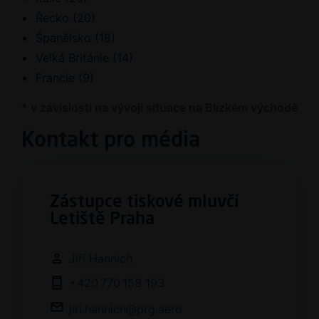
Řecko (20)
Španělsko (18)
Velká Británie (14)
Francie (9)
* v závislosti na vývoji situace na Blízkém východě
Kontakt pro média
Zástupce tiskové mluvčí
Letiště Praha
Jiří Hannich
+420 770 158 193
jiri.hannich@prg.aero