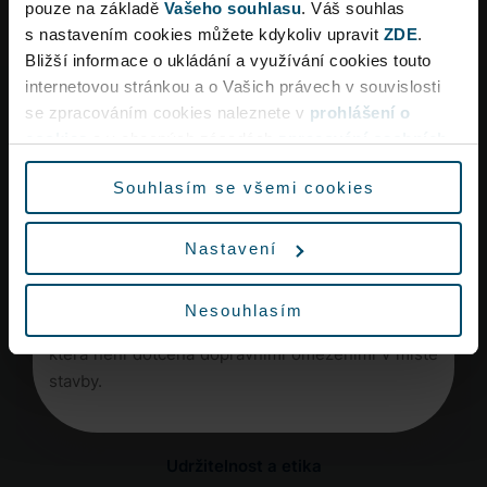
pouze na základě
Vašeho souhlasu
. Váš souhlas
s nastavením cookies můžete kdykoliv upravit
ZDE
.
Bližší informace o ukládání a využívání cookies touto
internetovou stránkou a o Vašich právech v souvislosti
Dopravní omezení
se zpracováním cookies naleznete v
prohlášení o
Infolinka 24/7
cookies
a v obecných zásadách
zpracování osobních
+420 220 111 888
údajů.
Souhlasím se všemi cookies
Vzhledem k rekonstrukci křižovatky Aviatická lze
Časté dotazy
očekávat ve špičkách dopravní omezení a delší
Nastavení
dobu jízdy na letiště.
Mapa letiště
Vyrazte proto na letiště s dostatečným předstihem
Nesouhlasím
nebo využijte městskou hromadnou dopravu,
která není dotčena dopravními omezeními v místě
stavby.
Udržitelnost a etika