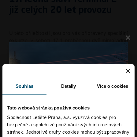
již celých
20 let
provozu
U této příležitosti jsou pro vás připraveny speciální
exkurze. V sobotu 17. 1. proběhnou
dvě mimořádné
exkurze s návštěvou třídírny zavazadel
. Exkurze
jsou
zdarma
a jsou určeny
pro návštěvníky od 15
let
. Zároveň nabízíme, rovněž zdarma, i exkurze na
Trase 2, které jsou vhodné pro děti již od 3 let.
Souhlas
Detaily
Více o cookies
Rezervovat exkurzi
Tato webová stránka používá cookies
Společnost Letiště Praha, a.s. využívá cookies pro
Neváhejte příliš dlouho, kapacita exkurzí je
bezpečné a spolehlivé používání svých internetových
omezená.
stránek. Jednotlivé druhy cookies mohou být zpracovány