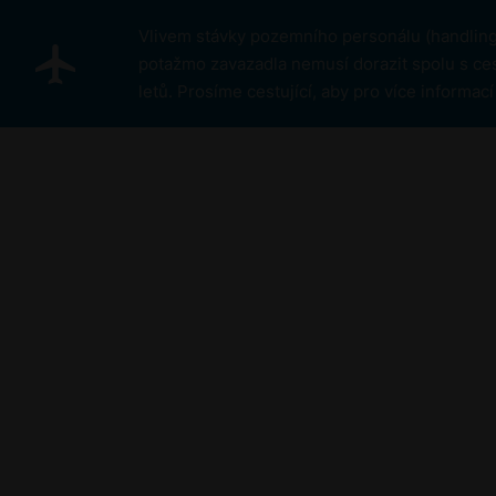
Přejít k hlavnímu obsahu
Vlivem stávky pozemního personálu (handlingu
potažmo zavazadla nemusí dorazit spolu s ces
letů. Prosíme cestující, aby pro více informa
O letišti
O společnosti
Karié
Udržitelnost a 