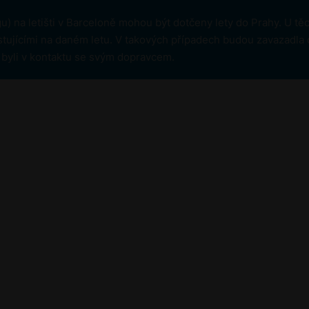
) na letišti v Barceloně mohou být dotčeny lety do Prahy. U t
tujícími na daném letu. V takových případech budou zavazadla 
cí byli v kontaktu se svým dopravcem.
ra
Udržitelnost a ESG
Bezpečnost letiště
ESG