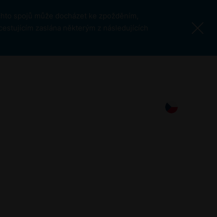
ěchto spojů může docházet ke zpožděním,
cestujícím zaslána některým z následujících
Další stránky
O Letišti Praha
Pro média
Hledat
CS