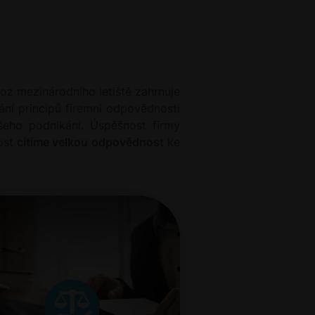
voz mezinárodního letiště zahrnuje
ání principů firemní odpovědnosti
šeho podnikání. Úspěšnost firmy
nost
cítíme velkou odpovědnos
t ke