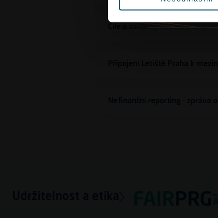
Cíle a závazky Letiště Praha
Připojení Letiště Praha k mezi
Nefinanční reporting - zpráva o
Udržitelnost a etika