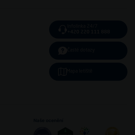
Infolinka 24/7
+420 220 111 888
Časté dotazy
Mapa letiště
Naše ocenění