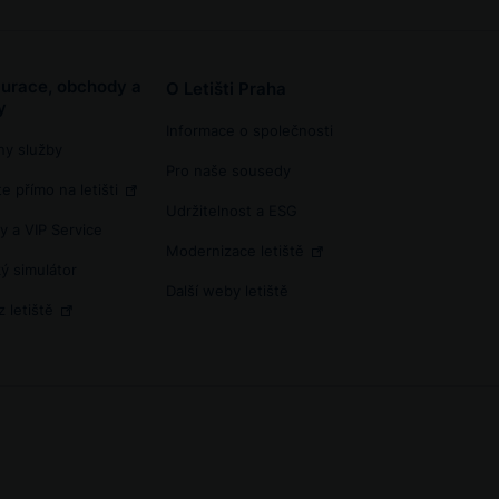
urace, obchody a
O Letišti Praha
y
Informace o společnosti
ny služby
Pro naše sousedy
e přímo na letišti
Udržitelnost a ESG
y a VIP Service
Modernizace letiště
ý simulátor
Další weby letiště
z letiště