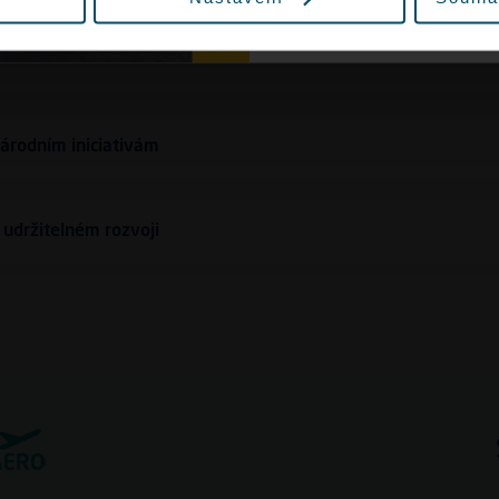
národním iniciativám
 udržitelném rozvoji