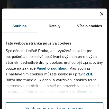
Souhlas
Detaily
Více o cookies
Filtrovat
Tato webová stránka používá cookies
Společnost Letiště Praha, a.s. využívá cookies pro
bezpečné a spolehlivé používání svých internetových
stránek. Jednotlivé druhy cookies mohou být zpracovány
pouze na základě
Vašeho souhlasu
. Váš souhlas
s nastavením cookies můžete kdykoliv upravit
ZDE
.
Bližší informace o ukládání a využívání cookies touto
internetovou stránkou a o Vašich právech v souvislosti
Dopravní omezení
se zpracováním cookies naleznete v
prohlášení o
cookies
a v obecných zásadách
zpracování osobních
údajů.
Souhlasím se všemi cookies