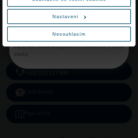
Vzhledem k rekonstrukci křižovatky Aviatická lze
očekávat ve špičkách dopravní omezení a delší
Nastavení
dobu jízdy na letiště.
Vyrazte proto na letiště s dostatečným předstihem
Nesouhlasím
nebo využijte městskou hromadnou dopravu,
která není dotčena dopravními omezeními v místě
stavby.
Infolinka 24/7
+420 220 111 888
Časté dotazy
Mapa letiště