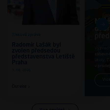
Mal
dobr
Tisková zpráva
před
Radomír Lašák byl
Vyzvedně
zvolen předsedou
zábavné
představenstva Letiště
úkoly. Z
Praha
v prode
3. 08. 2026
Víc
Číst více
Více novinek