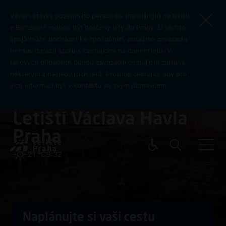
Přejít k hlavnímu obsahu
Vlivem stávky pozemního personálu (handlingu) na letišti
v Barceloně mohou být dotčeny lety do Prahy. U těchto
spojů může docházet ke zpožděním, potažmo zavazadla
nemusí dorazit spolu s cestujícími na daném letu. V
takových případech budou zavazadla cestujícím zaslána
některým z následujících letů. Prosíme cestující, aby pro
více informací byli v kontaktu se svým dopravcem.
Vítejte na
Letišti Václava Havla
Praha
Pro cest
21 °C
9:32
Naplánujte si vaši cestu