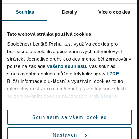
Objednat
Více informací
Souhlas
Detaily
Více o cookies
Tato webová stránka používá cookies
Společnost Letiště Praha, a.s. využívá cookies pro
bezpečné a spolehlivé používání svých internetových
stránek. Jednotlivé druhy cookies mohou být zpracovány
pouze na základě
Vašeho souhlasu
. Váš souhlas
s nastavením cookies můžete kdykoliv upravit
ZDE
.
Bližší informace o ukládání a využívání cookies touto
internetovou stránkou a o Vašich právech v souvislosti
Dopravní omezení
se zpracováním cookies naleznete v
prohlášení o
cookies
a v obecných zásadách
zpracování osobních
údajů.
Souhlasím se všemi cookies
Vzhledem k rekonstrukci křižovatky Aviatická lze
očekávat ve špičkách dopravní omezení a delší
Nastavení
dobu jízdy na letiště.