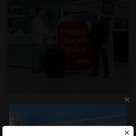
Private Check-in Service
Využijte službu individuálního odbavení a komfort
salonku VISA Lounge.