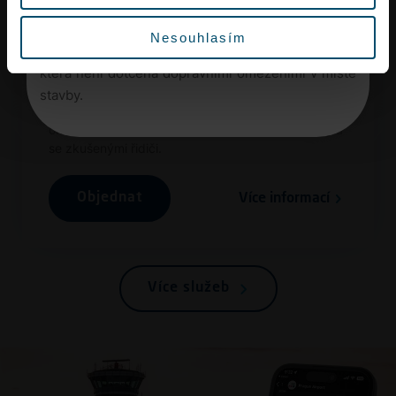
Vyrazte proto na letiště s dostatečným předstihem
Nesouhlasím
nebo využijte městskou hromadnou dopravu,
která není dotčena dopravními omezeními v místě
Taxi
stavby.
Cestu na letiště i z něj si objednejte pohodlně
online. S
Uber Airport
cestujete špičkovými vozy a
se zkušenými řidiči.
Objednat
Více informací
Více služeb