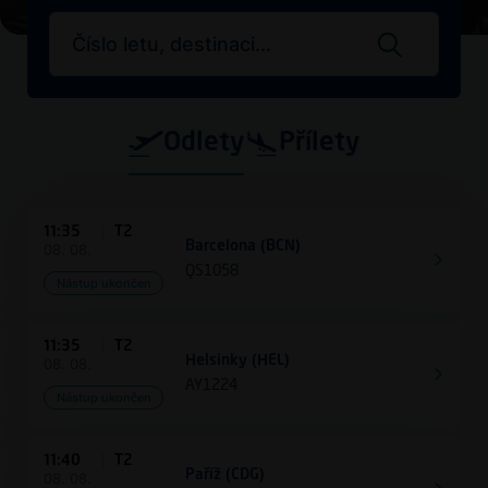
Search flights
Odlety
Přílety
11:35
T2
Barcelona (BCN)
08. 08.
QS1058
Nástup ukončen
11:35
T2
Helsinky (HEL)
08. 08.
AY1224
Nástup ukončen
11:40
T2
Paříž (CDG)
08. 08.