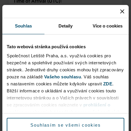
Time of Arrival (UTC):
Souhlas
Detaily
Více o cookies
Date of Departure:
Tato webová stránka používá cookies
Společnost Letiště Praha, a.s. využívá cookies pro
Time of Departure (UTC):
bezpečné a spolehlivé používání svých internetových
stránek. Jednotlivé druhy cookies mohou být zpracovány
pouze na základě
Vašeho souhlasu
. Váš souhlas
Parking Period
s nastavením cookies můžete kdykoliv upravit
ZDE
.
Bližší informace o ukládání a využívání cookies touto
0 days, 1 hour, 0 minutes
internetovou stránkou a o Vašich právech v souvislosti
se zpracováním cookies naleznete v
prohlášení o
cookies
a v obecných zásadách
zpracování osobních
údajů.
Souhlasím se všemi cookies