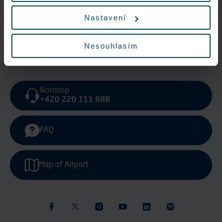
Nastavení
Actual price list is available
here
Nesouhlasím
Nonstop
+420 220 111 888
FAQ
Map of Airport