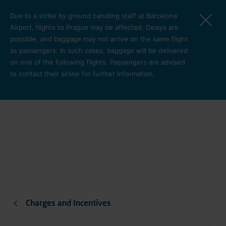
Skip to main content
Due to a strike by ground handling staff at Barcelona
Airport, flights to Prague may be affected. Delays are
possible, and baggage may not arrive on the same flight
as passengers. In such cases, baggage will be delivered
on one of the following flights. Passengers are advised
to contact their airline for further information.
B2B se
Charges and Incentives