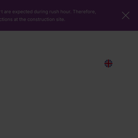
port are expected during rush hour. Therefore,
ctions at the construction site.
More Pages
About the Airport
Media
Search
EN
Centre