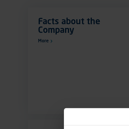
Facts about the
Company
More