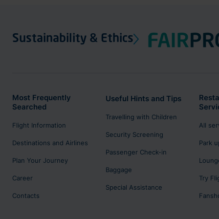
Sustainability & Ethics
Most Frequently
Resta
Useful Hints and Tips
Searched
Servi
Travelling with Children
Flight Information
All se
Security Screening
Destinations and Airlines
Park u
Passenger Check-in
Plan Your Journey
Lounge
Baggage
Career
Try Fl
Special Assistance
Contacts
Fansh