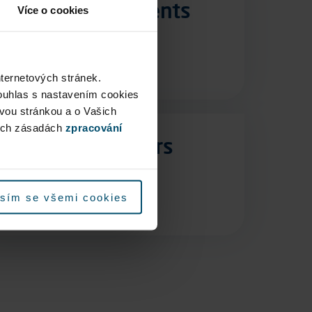
Control documents
Více o cookies
More
nternetových stránek.
ouhlas s nastavením cookies
ovou stránkou a o Vašich
ých zásadách
zpracování
For Shareholders
More
sím se všemi cookies