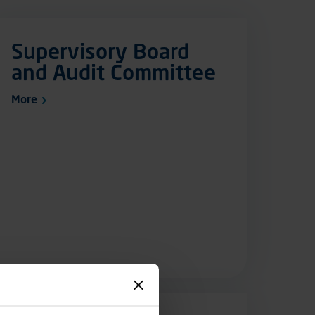
Supervisory Board
and Audit Committee
More