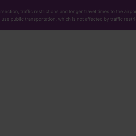
rsection, traffic restrictions and longer travel times to the air
 use public transportation, which is not affected by traffic restri
Sustainability
Safety and
(ESG)
Security
pany