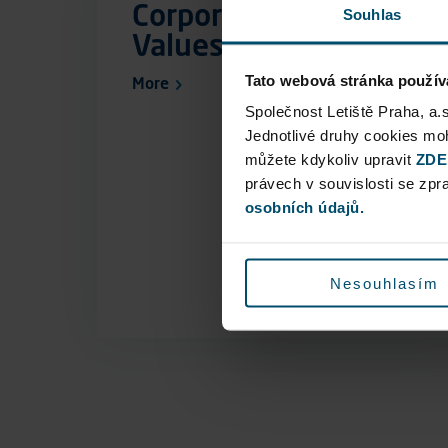
Corporate Culture and
Souhlas
Values
Tato webová stránka použív
More
Společnost Letiště Praha, a.
Jednotlivé druhy cookies m
můžete kdykoliv upravit
ZDE
právech v souvislosti se zp
osobních údajů.
Nesouhlasím