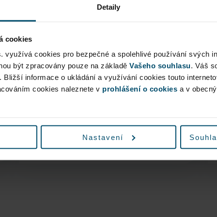
Annual Report
Detaily
More
á cookies
s. využívá cookies pro bezpečné a spolehlivé používání svých i
ohou být zpracovány pouze na základě
Vašeho souhlasu
. Váš s
. Bližší informace o ukládání a využívání cookies touto internet
racováním cookies naleznete v
prohlášení o cookies
a v obecn
Sustainability Report
More
Nastavení
Souhla