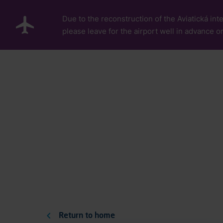
Skip to main content
Due to the reconstruction of the Aviatická inte
please leave for the airport well in advance or
O letišti
About
Career
us
About the Com
Return to home