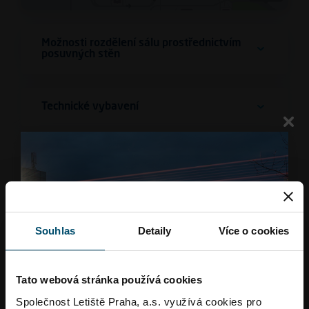
Možnosti rozdělení sálu prostřednictvím
posuvných stěn
Technické vybavení
Další služby
Ceník pronájmu
Souhlas
Detaily
Více o cookies
Aktuální dostupnou kapacitu si můžete ověřit
v našem rezervačním systému.
Tato webová stránka používá cookies
Společnost Letiště Praha, a.s. využívá cookies pro
Pokud si přejete termín zarezervovat, napište nám na