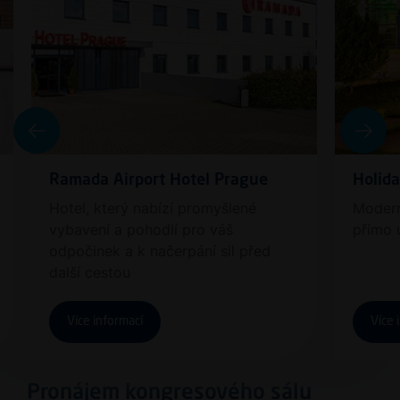
Ramada Airport Hotel Prague
Holida
Hotel, který nabízí promyšlené
Modern
vybavení a pohodlí pro váš
přímo 
odpočinek a k načerpání sil před
další cestou
Více informací
Více 
Pronájem kongresového sálu