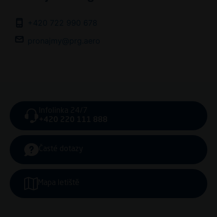
+420 722 990 678
pronajmy@prg.aero
Infolinka 24/7
+420 220 111 888
Časté dotazy
Mapa letiště