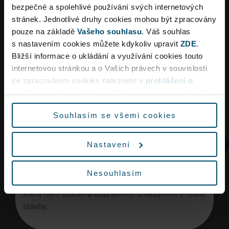
bezpečné a spolehlivé používání svých internetových
pronajmy@prg.aero
a rádi vám pomůžeme s registrací.
stránek. Jednotlivé druhy cookies mohou být zpracovány
pouze na základě
Vašeho souhlasu
. Váš souhlas
Zkontrolovat obsazenost
s nastavením cookies můžete kdykoliv upravit
ZDE
.
Bližší informace o ukládání a využívání cookies touto
Náborový den na letišti
internetovou stránkou a o Vašich právech v souvislosti
2026
Dopravní omezení
se zpracováním cookies naleznete v
prohlášení o
cookies
a v obecných zásadách
zpracování osobních
údajů.
Souhlasím se všemi cookies
Vzhledem k rekonstrukci křižovatky Aviatická lze
očekávat ve špičkách dopravní omezení a delší
Nastavení
dobu jízdy na letiště.
Vyrazte proto na letiště s dostatečným předstihem
Nesouhlasím
nebo využijte městskou hromadnou dopravu,
která není dotčena dopravními omezeními v místě
stavby.
TEDx Prague Youth 2024