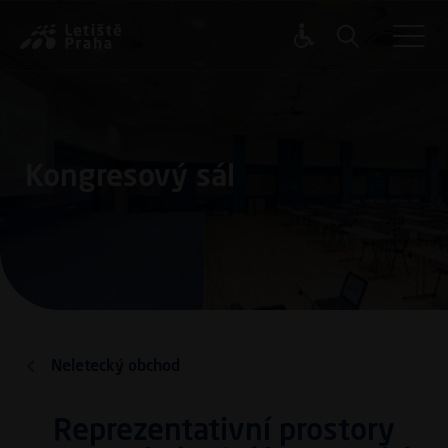
Přejít k hlavnímu obsahu
B2B se
Kongresový sál
Neletecký obchod
Reprezentativní prostory