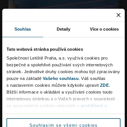
Souhlas
Detaily
Více o cookies
Linka 910 (noční spoj)
nástupní zastávka:
I.P. Pavlova/Karlovo náměstí/
Tato webová stránka používá cookies
Švandovo divadlo/Divoká Šárka
Společnost Letiště Praha, a.s. využívá cookies pro
doba jízdy cca 50 minut z I.P. Pavlova
bezpečné a spolehlivé používání svých internetových
stránek. Jednotlivé druhy cookies mohou být zpracovány
pouze noční spoj (22:00 - 5:00)
pouze na základě
Vašeho souhlasu
. Váš souhlas
s nastavením cookies můžete kdykoliv upravit
ZDE
.
Vyhledat jízdní řád
Bližší informace o ukládání a využívání cookies touto
internetovou stránkou a o Vašich právech v souvislosti
Dopravní omezení
se zpracováním cookies naleznete v
prohlášení o
cookies
a v obecných zásadách
zpracování osobních
údajů.
Souhlasím se všemi cookies