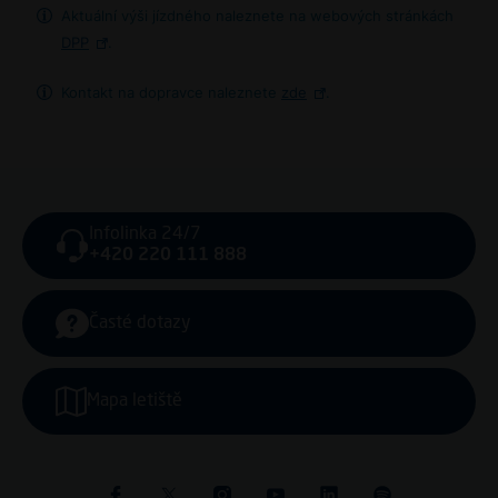
Aktuální výši jízdného naleznete na webových stránkách
DPP
.
Kontakt na dopravce naleznete
zde
.
Infolinka 24/7
+420 220 111 888
Časté dotazy
Mapa letiště