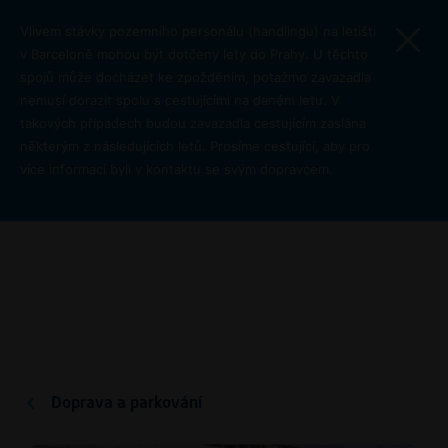
Přejít k hlavnímu obsahu
Vlivem stávky pozemního personálu (handlingu) na letišti
v Barceloně mohou být dotčeny lety do Prahy. U těchto
spojů může docházet ke zpožděním, potažmo zavazadla
nemusí dorazit spolu s cestujícími na daném letu. V
takových případech budou zavazadla cestujícím zaslána
některým z následujících letů. Prosíme cestující, aby pro
více informací byli v kontaktu se svým dopravcem.
MHD autobusem
Doprava na letiště
Pro cest
Doprava a parkování