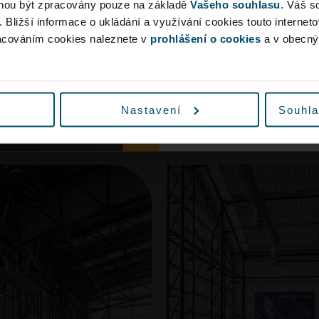
ohou být zpracovány pouze na základě
Vašeho souhlasu
. Váš s
příběhů o známých
Anamorfní instalace je
Vyrazte proto na let
. Bližší informace o ukládání a využívání cookies touto internet
ostech. Nahrávky
autentických a dobov
předstihem nebo v
racováním cookies naleznete v
prohlášení o cookies
a v obecn
Cameron (BBC) a Ruth
které se dotýkaly živo
hromadnou dopravu, 
vypráví jeho životní př
dopravními omezeními v 
Autor:
Patrik Proško
C
Umístění:
Terminál 2, p
Nastavení
Souhla