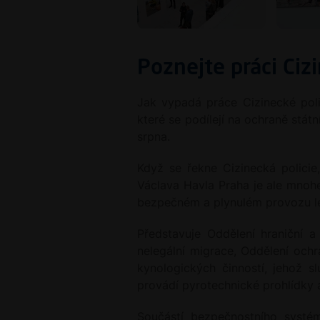
Poznejte práci Ciz
Jak vypadá práce Cizinecké polic
které se podílejí na ochraně státn
srpna.
Když se řekne Cizinecká policie,
Václava Havla Praha je ale mnohem
bezpečném a plynulém provozu le
Představuje Oddělení hraniční a
nelegální migrace, Oddělení ochra
kynologických činností, jehož sl
provádí pyrotechnické prohlídky
Součástí bezpečnostního systému 