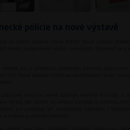
inecké policie na nové výstavě
ie na Letišti Václava Havla Praha? Nová výstava představ
ích hranic, bezpečnosti letiště i cestujících. Seznámit se s
 většina lidí si představí především kontrolu cestovních 
 širší. Nová výstava přibližuje návštěvníkům práci policis
tiště.
 pobytové kontroly, které zajišťuje hraniční kontroly a 
ny letiště, jež dohlíží na veřejný pořádek a ochranu civiln
užební psi pomáhají při vyhledávání výbušnin, i Oddělení
 a prověřuje podezřelé předměty
letiště jsou také příslušníci Oddělení doprovodu letadel