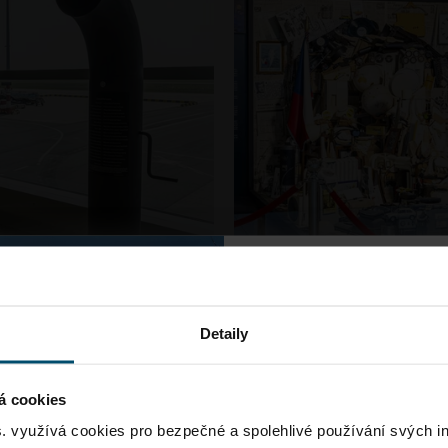
Dopravní
Detaily
Vzhledem k rekonstrukci
lze očekávat ve špičkác
á cookies
Anamorfní portr
delší dobu jízdy na letiš
s. využívá cookies pro bezpečné a spolehlivé používání svých i