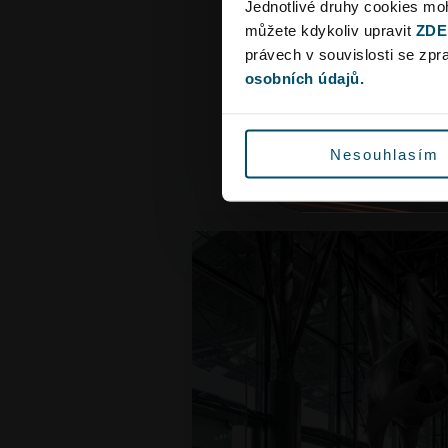
Jednotlivé druhy cookies m
Poesiomat nabízí 20 audio 
můžete kdykoliv upravit
ZDE
českých osobnostech a udál
právech v souvislosti se zp
v angličtině namluvili Rob 
osobních údajů.
Fraňková (ČRo).
Autor:
Ondřej Kobza
Umístění:
Terminál 2, prst 
Nesouhlasím