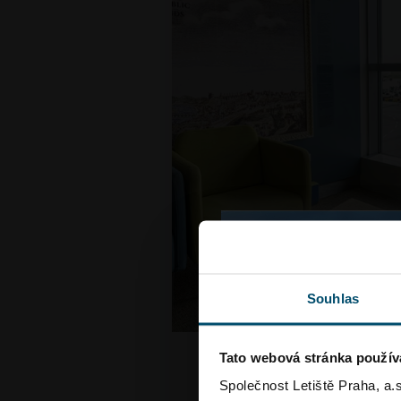
Souhlas
Tato webová stránka použív
Poesiomat
Společnost Letiště Praha, a.