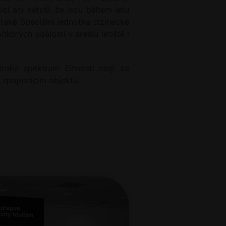
ící ani netuší, že jsou během letu
také Speciální jednotka cizinecké
ádných událostí v areálu letiště i
iroké spektrum činností stojí za
e spojovacím objektu.