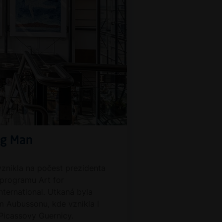
ng Man
 vznikla na počest prezidenta
 programu Art for
ternational. Utkaná byla
m Aubussonu, kde vznikla i
 Picassovy Guernicy.