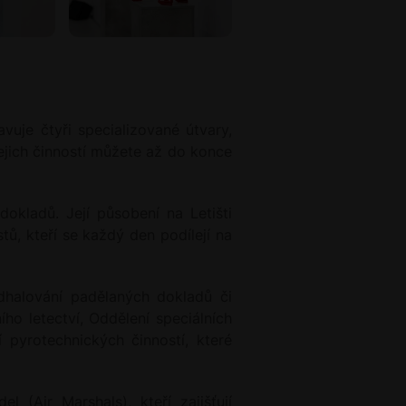
uje čtyři specializované útvary,
 jejich činností můžete až do konce
dokladů. Její působení na Letišti
tů, kteří se každý den podílejí na
odhalování padělaných dokladů či
ího letectví, Oddělení speciálních
 pyrotechnických činností, které
 (Air Marshals), kteří zajišťují