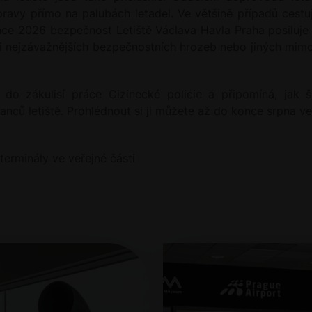
ravy přímo na palubách letadel. Ve většině případů cestuj
nce 2026 bezpečnost Letiště Václava Havla Praha posiluje 
aci nejzávažnějších bezpečnostních hrozeb nebo jiných mimoř
do zákulisí práce Cizinecké policie a připomíná, jak š
anců letiště. Prohlédnout si ji můžete až do konce srpna v
erminály ve veřejné části