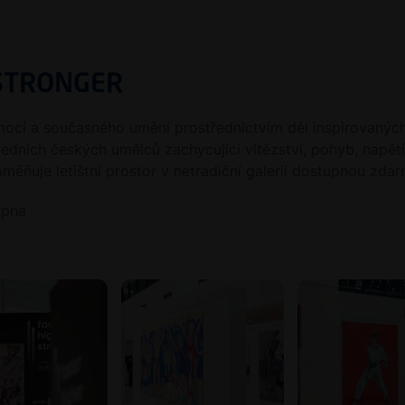
 STRONGER
mocí a současného umění prostřednictvím děl inspirovanýc
ředních českých umělců zachycující vítězství, pohyb, napětí
měňuje letištní prostor v netradiční galerii dostupnou zdar
rpna