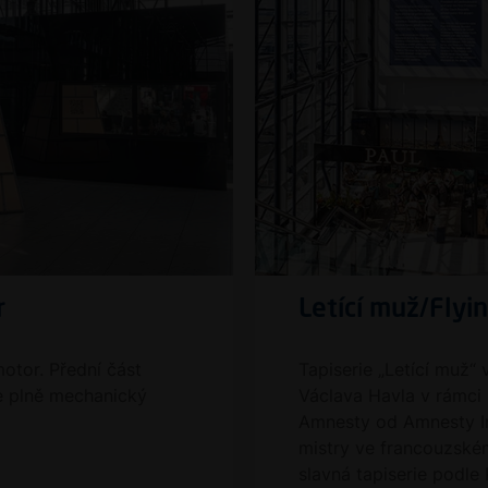
r
Letící muž/Flyi
otor. Přední část
Tapiserie „Letící muž“
e plně mechanický
Václava Havla v rámci
Amnesty od Amnesty In
mistry ve francouzské
slavná tapiserie podle