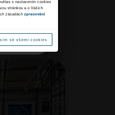
ouhlas s nastavením cookies
 složena z více než 3000
iště s dostatečným
ovou stránkou a o Vašich
ých předmětů a dokumentů,
yužijte městskou
ých zásadách
zpracování
ta i odkazu Václava Havla a
která není dotčena
íběh.
místě stavby.
říletová hala
sím se všemi cookies