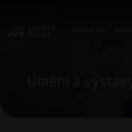
Přejít k hlavnímu obsahu
Pro cestující
Přehled letů
Naplán
Umění a výstav