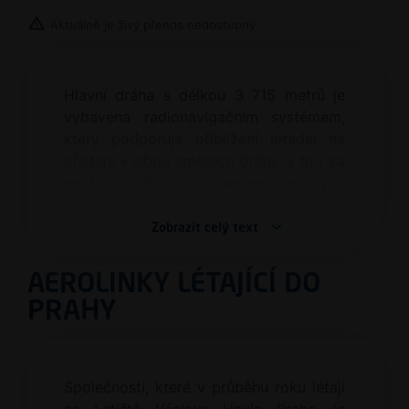
Aktuálně je živý přenos nedostupný.
Hlavní dráha s délkou 3 715 metrů je
vybavena radionavigačním systémem,
který podporuje přiblížení letadel na
přistání v obou směrech dráhy, a to i za
nepříznivých meteorologických
podmínek (například nízké viditelnosti).
Rozměry dráhy umožňují, aby v Praze
Zobrazit celý text
mohla přistávat největší dopravní
letadla světa, například Airbus A380,
AEROLINKY LÉTAJÍCÍ DO
Boeing 747 (Jumbo) či nejmodernější
PRAHY
typy Boeing 787 (Dreamliner) nebo
Airbus A350. Každý den zaznamená
pražské letiště průměrně 400 pohybů
letadel (vzletů a přistání).
Společností, které v průběhu roku létají
na Letiště Václava Havla Praha, je