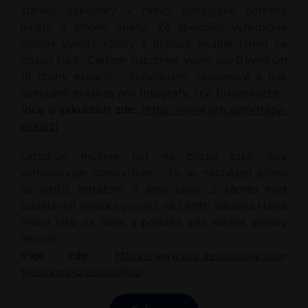
cestovní rychlost se pohybuje přes 660
stanici, sokolníky v rámci biologické ochrany
km/h a dolet má přes 2 500 km, což už
letiště a mnoho jiného. Ze speciální vyhlídkové
je v mnoha faktorech srovnatelné s
plochy uvidíte vzlety a přistání letadel téměř na
proudovými letadly.
dosah ruky. Celkem nabízíme všem návštěvníkům
tři druhy exkurzí – individuální, skupinové a pak
Bombardier Aerospace spadá od roku
speciálně exkurze pro fotografy, tzv. fotoexkurze.
2017 pod koncern Airbus Industrie.
Více o exkurzích zde:
https://www.prg.aero/trasy-
Vyrábí letadla pro středně dlouhé tratě
exkurzi
jako Airbus A220-100 a Airbus A220-
300. Další výrobce – Embraer – se pak
Letadlům můžete být na blízku také díky
právě spojuje s firmou Boeing. Ta tímto
vyhlídkovým stanovištím – ta se nacházejí přímo
obchodním krokem rozšířila své
na letišti, potažmo v jeho okolí. Z těchto míst
portfolio menších letadel, která
budete mít letecký provoz na Letišti Václava Havla
doposud nemohla zákazníkům
Praha jako na dlani a pořídíte zde ideální snímky
nabídnout.
letadel.
Více zde:
https://www.prg.aero/spoty-pro-
sledovani-priletuodletu