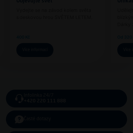
Objevujte svět
Unikát
Vydejte se na závod kolem světa
Udělej
s deskovou hrou SVĚTEM LETEM.
blízký
Dárky z
400 Kč
Od 320
Více informací
Více 
Infolinka 24/7
+420 220 111 888
Časté dotazy