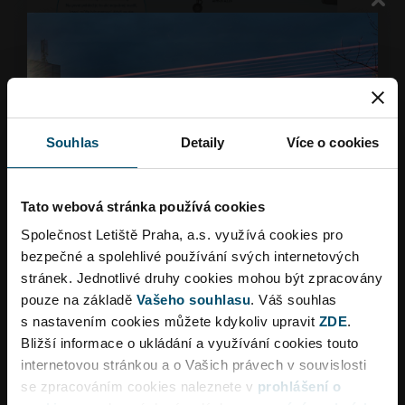
Nejvýznamnějším konkurentem Boeingu
je společnost Airbus s hlavním sídlem ve
francouzském Toulouse. Podle
dostupných informací Airbus dodal
různým odběratelům po celém světě
více než 11 tisíc letadel. Tato společnost
Souhlas
Detaily
Více o cookies
pokrývá segment od úzkotrupých
letadel, která slouží pro kratší tratě, až
po širokotrupé stroje určené pro
Tato webová stránka používá cookies
dálkové lety. Portfolio Airbusu nabízí
například typ A220, který byl původně
Společnost Letiště Praha, a.s. využívá cookies pro
vyvinutý společností Bombardier, řadu
bezpečné a spolehlivé používání svých internetových
A320 (A319, A320 a A321) či různé
stránek. Jednotlivé druhy cookies mohou být zpracovány
verze A330. Airbus vyvinul také
pouze na základě
Vašeho souhlasu
. Váš souhlas
ikonické letadlo A380, které je
s nastavením cookies můžete kdykoliv upravit
ZDE
.
největším dopravním letadlem na světě.
Bližší informace o ukládání a využívání cookies touto
Novou generaci představují právě
internetovou stránkou a o Vašich právech v souvislosti
Dopravní omezení
modernizované verze letadel A320 s
se zpracováním cookies naleznete v
prohlášení o