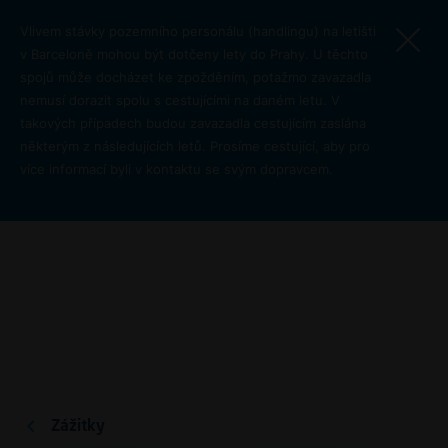
Přejít k hlavnímu obsahu
Vlivem stávky pozemního personálu (handlingu) na letišti
v Barceloně mohou být dotčeny lety do Prahy. U těchto
spojů může docházet ke zpožděním, potažmo zavazadla
nemusí dorazit spolu s cestujícími na daném letu. V
takových případech budou zavazadla cestujícím zaslána
některým z následujících letů. Prosíme cestující, aby pro
více informací byli v kontaktu se svým dopravcem.
Planespotting na Letišti
Václava Havla Praha
Pro cest
Zážitky