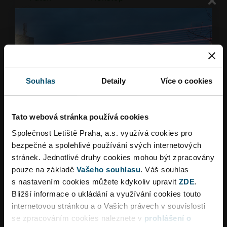
Sobota
Nonstop
Neděle
Nonstop
Terminál 2
Veřejná část
Souhlas
Detaily
Více o cookies
Terminál 2
Veřejná část
Tato webová stránka používá cookies
Společnost Letiště Praha, a.s. využívá cookies pro
bezpečné a spolehlivé používání svých internetových
Terminál 2
Veřejná část
stránek. Jednotlivé druhy cookies mohou být zpracovány
pouze na základě
Vašeho souhlasu
. Váš souhlas
s nastavením cookies můžete kdykoliv upravit
ZDE
.
Terminál 3
Veřejná část
Bližší informace o ukládání a využívání cookies touto
internetovou stránkou a o Vašich právech v souvislosti
Dopravní omezení
se zpracováním cookies naleznete v
prohlášení o