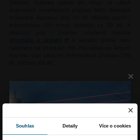
Základní jízdenka platná 90 minut ve všech
dopravních prostředcích pražské MHD (Městská
hromadná doprava) stojí 50 Kč. Můžete využít i
krátkodobou (30 minut) jízdenku za 39 Kč. K
dispozici jsou i jízdenky vícedenní. Veškeré
informace o jízdném
a aktuální platné ceny
naleznete na stránkách PID. Pro autobusy Airport
Express stojí základní jednosměrná jízdenka 200
Kč, snížená 100 Kč.
Nenašli jste, co jste hledali?
Doprava
Souhlas
Detaily
Více o cookies
Kde mohu zakoupit jízdenku na MHD?