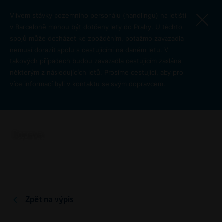
Přejít k hlavnímu obsahu
Vlivem stávky pozemního personálu (handlingu) na letišti
v Barceloně mohou být dotčeny lety do Prahy. U těchto
spojů může docházet ke zpožděním, potažmo zavazadla
nemusí dorazit spolu s cestujícími na daném letu. V
takových případech budou zavazadla cestujícím zaslána
některým z následujících letů. Prosíme cestující, aby pro
více informací byli v kontaktu se svým dopravcem.
Kolik stojí jízdenka MHD do
centra?
Doprava
Pro cest
Zpět na výpis