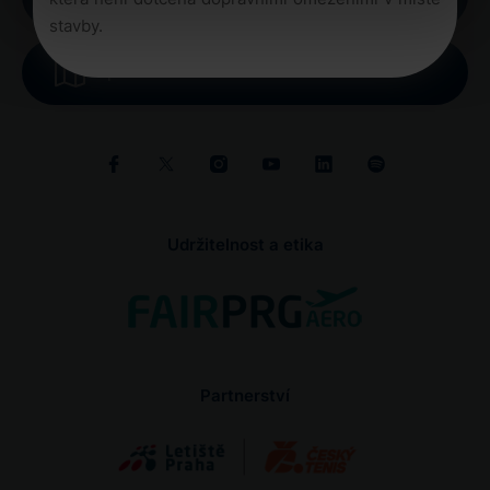
stavby.
Mapa letiště
Udržitelnost a etika
Partnerství