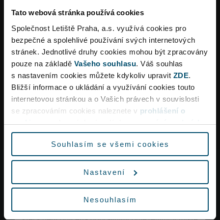
Tato webová stránka používá cookies
Doprava
Společnost Letiště Praha, a.s. využívá cookies pro
bezpečné a spolehlivé používání svých internetových
Kde se nachází zastávky autobusů
MHD?
stránek. Jednotlivé druhy cookies mohou být zpracovány
pouze na základě
Vašeho souhlasu
. Váš souhlas
s nastavením cookies můžete kdykoliv upravit
ZDE
.
Bližší informace o ukládání a využívání cookies touto
Doprava
internetovou stránkou a o Vašich právech v souvislosti
Jak dlouho trvá cesta do centra?
Dopravní omezení
se zpracováním cookies naleznete v
prohlášení o
cookies
a v obecných zásadách
zpracování osobních
údajů.
Souhlasím se všemi cookies
Vzhledem k rekonstrukci křižovatky Aviatická lze
očekávat ve špičkách dopravní omezení a delší
Nastavení
dobu jízdy na letiště.
Infolinka 24/7
+420 220 111 888
Vyrazte proto na letiště s dostatečným předstihem
Nesouhlasím
nebo využijte městskou hromadnou dopravu,
Časté dotazy
která není dotčena dopravními omezeními v místě