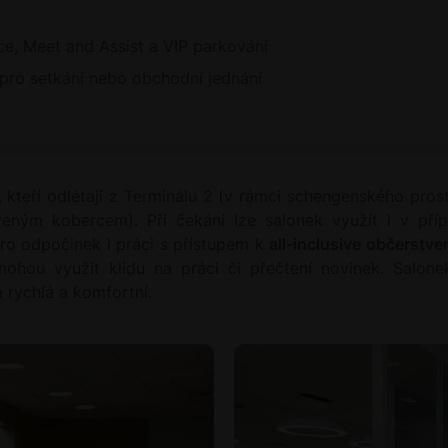
ce, Meet and Assist a VIP parkování
pro setkání nebo obchodní jednání
 kteří odlétají z Terminálu 2 (v rámci schengenského pros
eným kobercem). Při čekání lze salonek využít i v příp
ro odpočinek i práci s přístupem k
all-inclusive občerstve
mohou využít klidu na práci či přečtení novinek. Salon
m rychlá a komfortní.