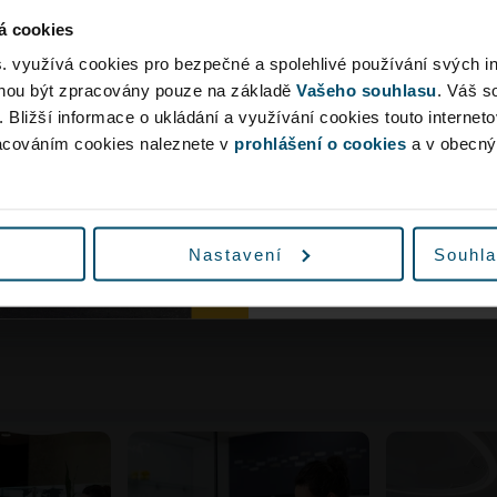
Cena: od 2 160 Kč za oso
Rezervovat
Více informací