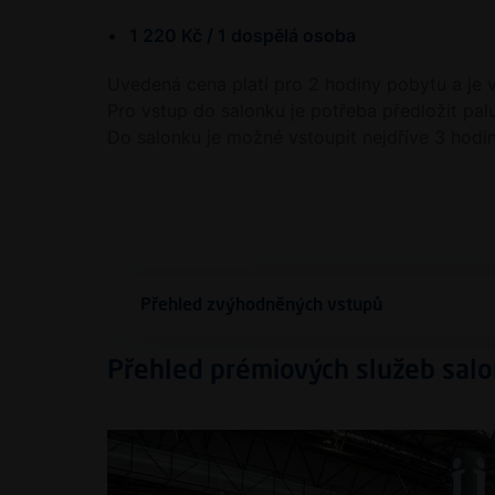
1 220 Kč / 1 dospělá osoba
Uvedená cena platí pro 2 hodiny pobytu a je
Pro vstup do salonku je potřeba předložit pal
Do salonku je možné vstoupit nejdříve 3 hodi
Přehled zvýhodněných vstupů
Souhlas
Přehled prémiových služeb sal
Tato webová stránka použív
Společnost Letiště Praha, a.