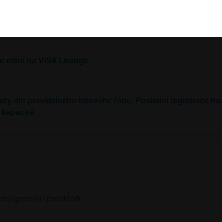
ge mění na VISA Lounge.
lety dle pravidelného letového řádu. Poslední registrace h
 kapacitě.
 designovém prostředí