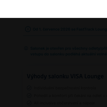
Zpět na všechny služby
Od 1. července 2026 se FastTrack Loun
Salonek je otevřen pro všechny odlety/pří
vstupu do salonku podléhá aktuální volné
Výhody salonku VISA Lounge
Individuální bezpečnostní kontrola
Pohodlí a komfort při čekání na odlet v
All-inclusive občerstvení a nápoje