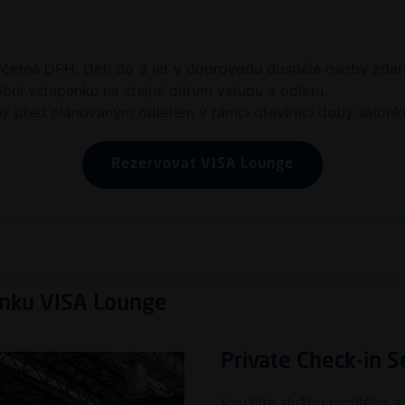
 včetně DPH. Děti do 3 let v doprovodu dospělé osoby zda
ubní vstupenku na stejné datum vstupu a odletu.
ny před plánovaným odletem v rámci otevírací doby salonk
Rezervovat VISA Lounge
Dopravní
Detaily
onku VISA Lounge
Vzhledem k rekonstrukci
lze očekávat ve špičkác
Private Check-in S
á cookies
delší dobu jízdy na letiš
s. využívá cookies pro bezpečné a spolehlivé používání svých i
Využijte službu rychlého a