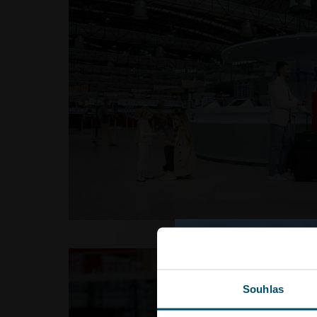
Jednotlivé druhy cookies m
můžete kdykoliv upravit
ZDE
právech v souvislosti se zp
osobních údajů.
Nesouhlasím