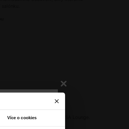
ouhlas s nastavením cookies
iště s dostatečným
 salónku.
ovou stránkou a o Vašich
yužijte městskou
ých zásadách
zpracování
bu
která není dotčena
místě stavby.
sím se všemi cookies
 spolu s komfortem salonku VISA Lounge.