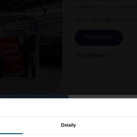
ohou být zpracovány pouze na základě
Vašeho souhlasu
. Váš s
Vyrazte proto na let
vyměníte fronty za pohodlí
. Bližší informace o ukládání a využívání cookies touto internet
předstihem nebo v
racováním cookies naleznete v
prohlášení o cookies
a v obecn
Cena: od 2 340 Kč za oso
hromadnou dopravu, 
dopravními omezeními v 
Rezervovat
Nastavení
Souhla
Více informací
Meet and Assist
Osobní doprovod letištěm