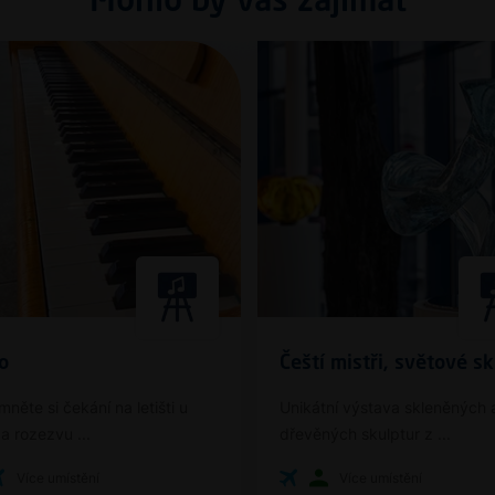
Mohlo by vás zajímat
o
Čeští mistři, světové sk
mněte si čekání na letišti u
Unikátní výstava skleněných 
a rozezvu ...
dřevěných skulptur z ...
Více umístění
Více umístění