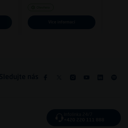
Otevřeno
Více informací
Sledujte nás
Infolinka 24/7
+420 220 111 888