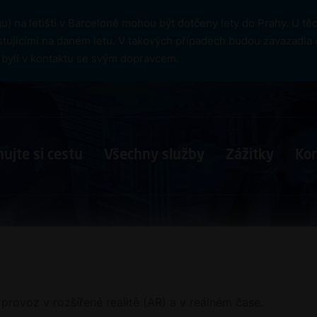
) na letišti v Barceloně mohou být dotčeny lety do Prahy. U t
tujícími na daném letu. V takových případech budou zavazadla 
cí byli v kontaktu se svým dopravcem.
ujte si cestu
Všechny služby
Zážitky
Ko
ý provoz v rozšířené realitě (AR) a v reálném čase.