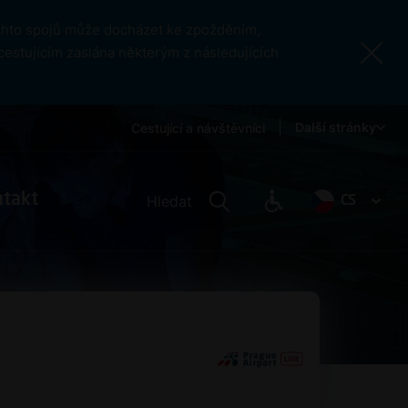
ěchto spojů může docházet ke zpožděním,
cestujícím zaslána některým z následujících
Další stránky
Cestující a návštěvníci
ntakt
Hledat
CS