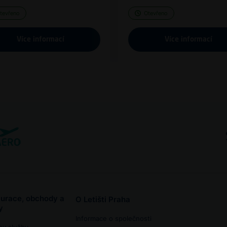
tevřeno
Otevřeno
Více informací
Více informací
urace, obchody a
O Letišti Praha
y
Informace o společnosti
ny služby