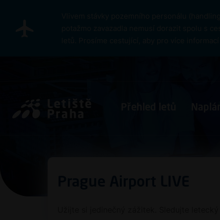
Přejít k hlavnímu obsahu
Vlivem stávky pozemního personálu (handlingu
potažmo zavazadla nemusí dorazit spolu s ces
letů. Prosíme cestující, aby pro více informa
Pro cestující
Přehled letů
Naplán
Prague Airport LIVE
Užijte si jedinečný zážitek. Sledujte leteck