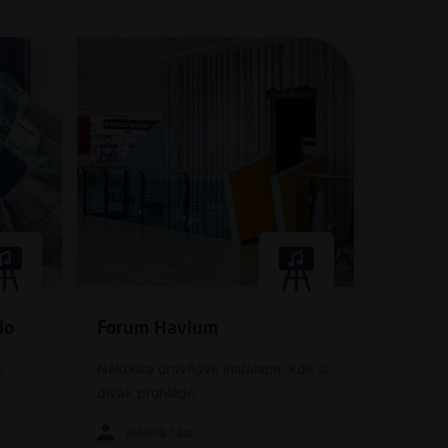
lo
Forum Havlum
a
Několika úrovňová instalace, kde si
divák prohlédn ...
Veřejná část