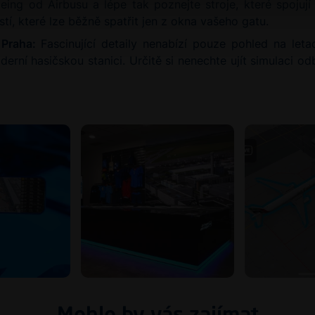
ng od Airbusu a lépe tak poznejte stroje, které spojují 
stí, které lze běžně spatřit jen z okna vašeho gatu.
a Praha:
Fascinující detaily nenabízí pouze pohled na let
í hasičskou stanici. Určitě si nenechte ujít simulaci odba