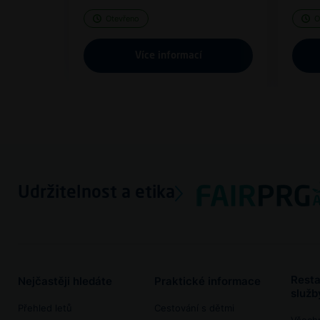
Otevřeno
O
Více informací
Udržitelnost a etika
Resta
Nejčastěji hledáte
Praktické informace
služb
Přehled letů
Cestování s dětmi
Všech