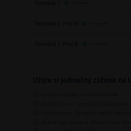
Terminál 1
Za kontrolou
Terminál 1, Prst B
Za kontrolou
Terminál 1, Prst B
Za kontrolou
Užijte si jedinečný zážitek na 
Unikátní zážitek v rozšířené realitě
Reálný provoz – pohybující se letadla a 
Propracovaný 3D model Letiště Václava
Reálné typy letadel a oficiální livery le