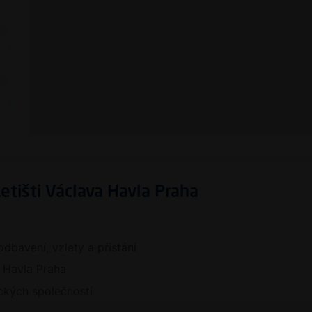
Letišti Václava Havla Praha
odbavení, vzlety a přistání
 Havla Praha
teckých společností