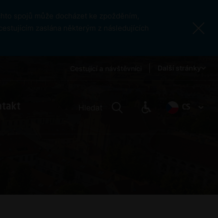
ěchto spojů může docházet ke zpožděním,
cestujícím zaslána některým z následujících
Další stránky
Cestující a návštěvníci
ntakt
Hledat
CS