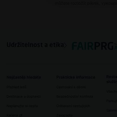
můžete rozložit piknik, vykoupat
Udržitelnost a etika
Resta
Nejčastěji hledáte
Praktické informace
služb
Přehled letů
Cestování s dětmi
Všech
Destinace a dopravci
Bezpečnostní kontrola
Parkujt
Naplánujte si cestu
Odbavení cestujících
Salonk
Kariéra
Zavazadla