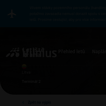
Přejít k hlavnímu obsahu
Vlivem stávky pozemního personálu (handlingu
potažmo zavazadla nemusí dorazit spolu s ces
letů. Prosíme cestující, aby pro více informa
Pro cestující
Vilnius
Přehled letů
Naplán
Litva
Terminál 2
Zpět na výpis