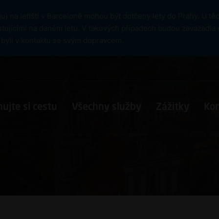
) na letišti v Barceloně mohou být dotčeny lety do Prahy. U t
tujícími na daném letu. V takových případech budou zavazadla 
cí byli v kontaktu se svým dopravcem.
ujte si cestu
Všechny služby
Zážitky
Ko