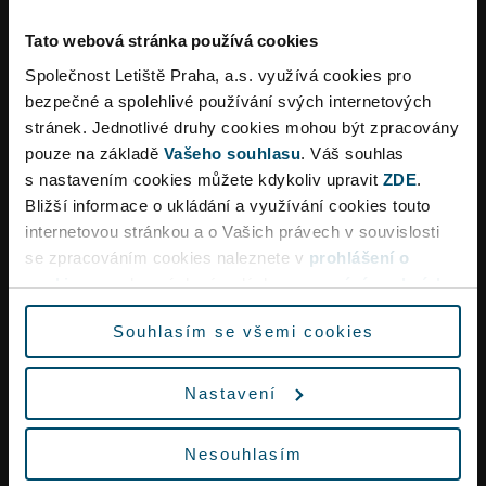
Tato webová stránka používá cookies
Užitečné informace
Společnost Letiště Praha, a.s. využívá cookies pro
bezpečné a spolehlivé používání svých internetových
stránek. Jednotlivé druhy cookies mohou být zpracovány
pouze na základě
Vašeho souhlasu
. Váš souhlas
Obchodní podmínky
s nastavením cookies můžete kdykoliv upravit
ZDE
.
Bližší informace o ukládání a využívání cookies touto
internetovou stránkou a o Vašich právech v souvislosti
Dopravní omezení
se zpracováním cookies naleznete v
prohlášení o
cookies
a v obecných zásadách
zpracování osobních
údajů.
Souhlasím se všemi cookies
Vzhledem k rekonstrukci křižovatky Aviatická lze
očekávat ve špičkách dopravní omezení a delší
Nastavení
dobu jízdy na letiště.
Vyrazte proto na letiště s dostatečným předstihem
Nesouhlasím
nebo využijte městskou hromadnou dopravu,