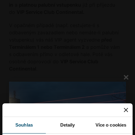
in
a
platnou palubní vstupenku
již při příjezdu
do
VIP Service Club Continental.
V opačném případě (např. cestujete-li s
odbaveným zavazadlem nebo nemáte-li palubní
vstupenku) vás náš VIP agent vyzvedne
před
Terminálem 1 nebo Terminálem 2
a pomůže vám
s odbavením přímo v odletové hale. Poté vás
osobně doprovodí do
VIP Service Club
Continental
.
Ceník služeb
Ostatní služby
Souhlas
Detaily
Více o cookies
VIP asistence