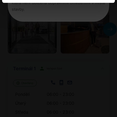
která není dotčena dopravními omezeními v místě
stavby.
Terminál 1
Veřejná část
Otevřeno
Pondělí
06:00 - 23:00
Úterý
06:00 - 23:00
Středa
06:00 - 23:00