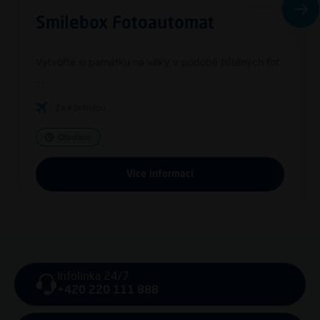
Smilebox Fotoautomat
Vytvořte si památku na věky v podobě tištěných fot
...
Za kontrolou
Otevřeno
Více informací
Infolinka 24/7
+420 220 111 888