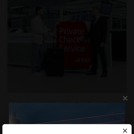
Private Check-in Service
Využijte službu individuálního odbavení a komfort
salonku VISA Lounge.