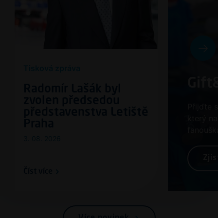
Tisková zpráva
Gift
Radomír Lašák byl
zvolen předsedou
Přijďte 
představenstva Letiště
který n
Praha
fanouška
3. 08. 2026
Zjis
Číst více
Více novinek