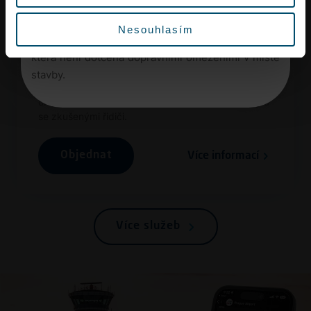
Vyrazte proto na letiště s dostatečným předstihem
Nesouhlasím
nebo využijte městskou hromadnou dopravu,
která není dotčena dopravními omezeními v místě
Taxi
stavby.
Cestu na letiště i z něj si objednejte pohodlně
online. S
Uber Airport
cestujete špičkovými vozy a
se zkušenými řidiči.
Objednat
Více informací
Více služeb