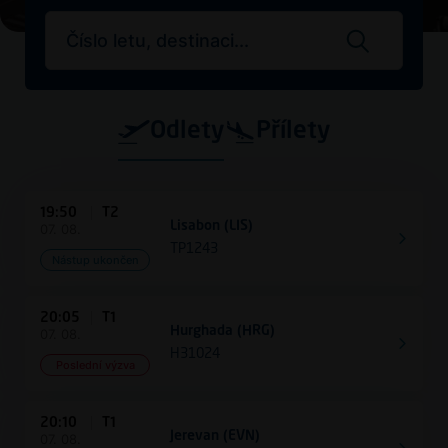
Search flights
Odlety
Přílety
19:50
T2
Lisabon (LIS)
07. 08.
TP1243
Nástup ukončen
20:05
T1
Hurghada (HRG)
07. 08.
H31024
Poslední výzva
20:10
T1
Jerevan (EVN)
07. 08.