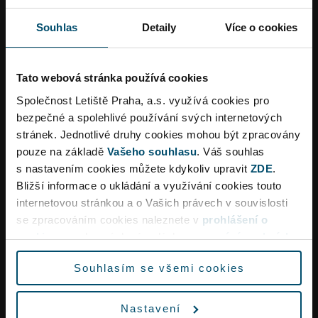
Objednat
Více informací
Souhlas
Detaily
Více o cookies
Tato webová stránka používá cookies
Společnost Letiště Praha, a.s. využívá cookies pro
bezpečné a spolehlivé používání svých internetových
stránek. Jednotlivé druhy cookies mohou být zpracovány
pouze na základě
Vašeho souhlasu
. Váš souhlas
s nastavením cookies můžete kdykoliv upravit
ZDE
.
Bližší informace o ukládání a využívání cookies touto
internetovou stránkou a o Vašich právech v souvislosti
Dopravní omezení
se zpracováním cookies naleznete v
prohlášení o
cookies
a v obecných zásadách
zpracování osobních
údajů.
Souhlasím se všemi cookies
Vzhledem k rekonstrukci křižovatky Aviatická lze
očekávat ve špičkách dopravní omezení a delší
Nastavení
dobu jízdy na letiště.