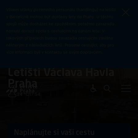
Přejít k hlavnímu obsahu
Vlivem stávky pozemního personálu (handlingu) na letišti
v Barceloně mohou být dotčeny lety do Prahy. U těchto
spojů může docházet ke zpožděním, potažmo zavazadla
nemusí dorazit spolu s cestujícími na daném letu. V
takových případech budou zavazadla cestujícím zaslána
některým z následujících letů. Prosíme cestující, aby pro
více informací byli v kontaktu se svým dopravcem.
Vítejte na
Letišti Václava Havla
Praha
Pro cest
24 °C
17:54
Naplánujte si vaši cestu