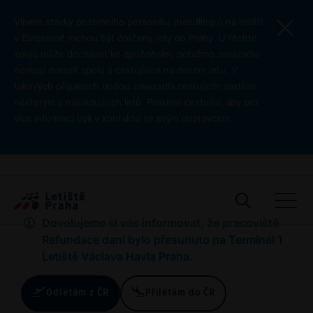
Přejít k hlavnímu obsahu
Vlivem stávky pozemního personálu (handlingu) na letišti
v Barceloně mohou být dotčeny lety do Prahy. U těchto
spojů může docházet ke zpožděním, potažmo zavazadla
nemusí dorazit spolu s cestujícími na daném letu. V
takových případech budou zavazadla cestujícím zaslána
některým z následujících letů. Prosíme cestující, aby pro
Zavazadla
více informací byli v kontaktu se svým dopravcem.
Celní odbavení
Pro cest
Dovolujeme si vás informovat, že pracoviště
Refundace daní bylo přesunuto na Terminál 1
Letiště Václava Havla Praha.
Odlétám z ČR
Přilétám do ČR