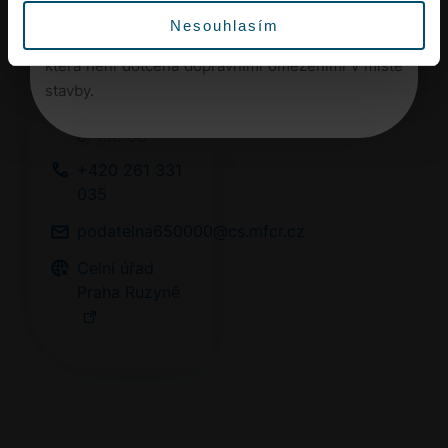
Vyrazte proto na letiště s dostatečným předstihem
Ruzyně
Nesouhlasím
nebo využijte městskou hromadnou dopravu,
která není dotčena dopravními omezeními v místě
Aviatická
stavby.
12/1048, Praha
6, 160 08
+420 261 331
035
podatelna650000@cs.mfcr.cz
Celní úřad
Praha Ruzyně