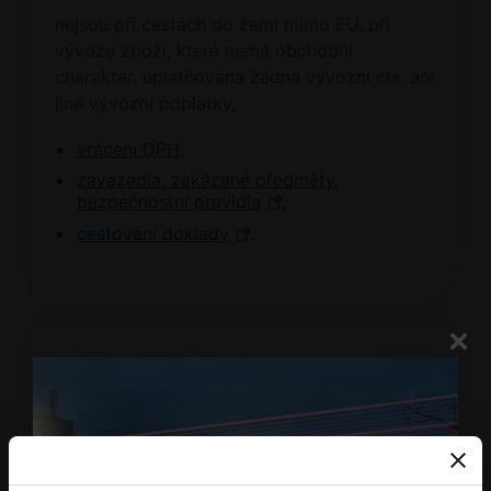
nejsou při cestách do zemí mimo EU, při
vývozu zboží, které nemá obchodní
charakter, uplatňována žádná vývozní cla, ani
jiné vývozní poplatky,
vrácení DPH
,
zavazadla, zakázané předměty,
bezpečnostní pravidla
,
cestování doklady
.
Odlétám do země EU
Při cestách do zemí EU platí určitá omezení
podle zvláštních předpisů pro