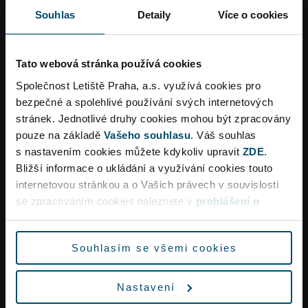
cestování se zvířaty
(odkaz na Státní
Souhlas
Detaily
Více o cookies
veterinární správu),
úmluvu o ochraně ohrožených živočichů a
rostlin CITES
.
Tato webová stránka používá cookies
Informujte se o
Společnost Letiště Praha, a.s. využívá cookies pro
bezpečné a spolehlivé používání svých internetových
zavazadlech, zakázaných předmětech a
stránek. Jednotlivé druhy cookies mohou být zpracovány
bezpečnostních pravidlech
leteckých
pouze na základě
Vašeho souhlasu
. Váš souhlas
společností a letišť,
s nastavením cookies můžete kdykoliv upravit
ZDE
.
cestovních dokladech
.
Bližší informace o ukládání a využívání cookies touto
internetovou stránkou a o Vašich právech v souvislosti
Dopravní omezení
se zpracováním cookies naleznete v
prohlášení o
cookies
a v obecných zásadách
zpracování osobních
údajů.
Souhlasím se všemi cookies
Vzhledem k rekonstrukci křižovatky Aviatická lze
očekávat ve špičkách dopravní omezení a delší
Nastavení
dobu jízdy na letiště.
Celní úřad
Praha