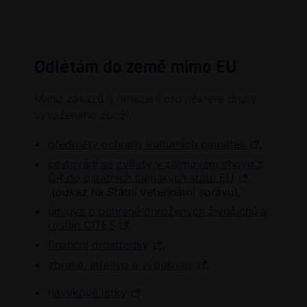
Odlétám do země mimo EU
Mimo zákazů a omezení pro některé druhy
vyváženého zboží,
předměty ochrany kulturních památek
,
cestování se zvířaty v zájmovém chovu z
ČR do ostatních členských států EU
(odkaz na Státní veterinární správu),
úmluva o ochraně ohrožených živočichů a
rostlin CITES
,
finanční prostředky
,
zbraně, střelivo a výbušniny
,
návykové látky