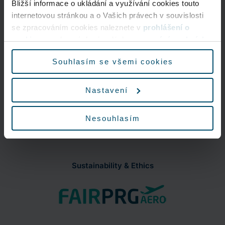
Bližší informace o ukládání a využívání cookies touto
Nonstop
internetovou stránkou a o Vašich právech v souvislosti
+420 220 111 888
se zpracováním cookies naleznete v
prohlášení o
cookies
a v obecných zásadách
zpracování osobních
údajů.
FAQ
Souhlasím se všemi cookies
Map of Airport
Nastavení
Nesouhlasím
Sustainability & Ethics