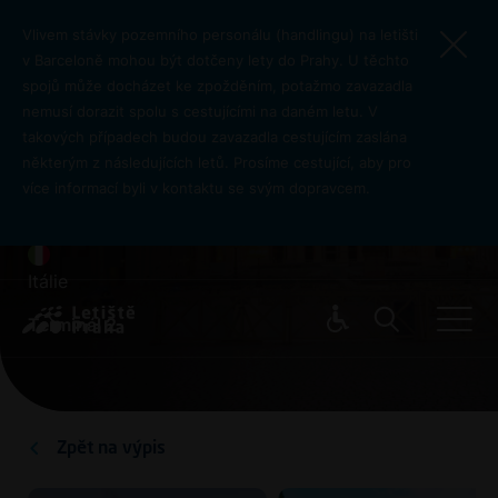
Přejít k hlavnímu obsahu
Vlivem stávky pozemního personálu (handlingu) na letišti
v Barceloně mohou být dotčeny lety do Prahy. U těchto
spojů může docházet ke zpožděním, potažmo zavazadla
nemusí dorazit spolu s cestujícími na daném letu. V
takových případech budou zavazadla cestujícím zaslána
některým z následujících letů. Prosíme cestující, aby pro
více informací byli v kontaktu se svým dopravcem.
Řím
Itálie
Pro cest
Terminál 2
Zpět na výpis