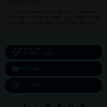
tu cítit jako v ráji.
A pokud se chcete do Říma vrátit, nezapomeňte
hodit do fontány di Trevi, nejslavnější římské
fontány, minci pravou rukou přes pravé rameno.
Infolinka 24/7
+420 220 111 888
Časté dotazy
Mapa letiště