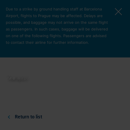
Skip to main content
Due to a strike by ground handling staff at Barcelona
Airport, flights to Prague may be affected. Delays are
possible, and baggage may not arrive on the same flight
as passengers. In such cases, baggage will be delivered
on one of the following flights. Passengers are advised
to contact their airline for further information.
Where can I find public
transport bus stops?
Pro cest
Transport
Return to list