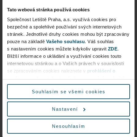
Tato webová stránka používá cookies
Public Transport Buses
Společnost Letiště Praha, a.s. využívá cookies pro
Where can I buy a public transport
bezpečné a spolehlivé používání svých internetových
ticket?
stránek. Jednotlivé druhy cookies mohou být zpracovány
pouze na základě
Vašeho souhlasu
. Váš souhlas
s nastavením cookies můžete kdykoliv upravit
ZDE
.
Public Transport Buses
Bližší informace o ukládání a využívání cookies touto
internetovou stránkou a o Vašich právech v souvislosti
How long does it take to reach the city
centre?
se zpracováním cookies naleznete v
prohlášení o
cookies
a v obecných zásadách
zpracování osobních
údajů.
Souhlasím se všemi cookies
Nastavení
Nonstop
+420 220 111 888
Nesouhlasím