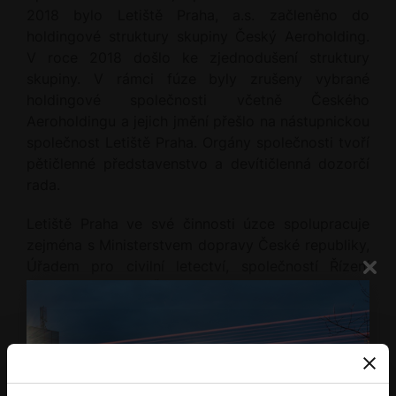
2018 bylo Letiště Praha, a.s. začleněno do
holdingové struktury skupiny Český Aeroholding.
V roce 2018 došlo ke zjednodušení struktury
skupiny. V rámci fúze byly zrušeny vybrané
holdingové společnosti včetně Českého
Aeroholdingu a jejich jmění přešlo na nástupnickou
společnost Letiště Praha. Orgány společnosti tvoří
pětičlenné představenstvo a devítičlenná dozorčí
rada.
Letiště Praha ve své činnosti úzce spolupracuje
zejména s Ministerstvem dopravy České republiky,
Úřadem pro civilní letectví, společností Řízení
letového provozu České republiky, s. p., leteckými
dopravci, orgány veřejné správy v sektoru letectví
i mimo něj a ostatními uživateli letiště. V
neposlední řadě spolupracuje také s hlavním
městem Praha a obcemi ležícími v jeho blízkosti.
Jako svoji bázi využívají Letiště Václava Havla