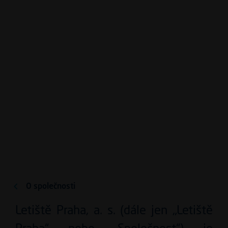
Přejít k hlavnímu obsahu
O letišti
Údaje o společnosti
O společnosti
O společnosti
Letiště Praha, a. s. (dále jen „Letiště