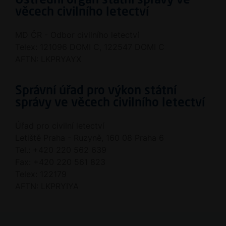
Ústřední orgán státní správy ve
věcech civilního letectví
MD ČR - Odbor civilního letectví
Telex: 121096 DOMI C, 122547 DOMI C
AFTN: LKPRYAYX
Správní úřad pro výkon státní
správy ve věcech civilního letectví
Úřad pro civilní letectví
Letiště Praha - Ruzyně, 160 08 Praha 6
Tel.: +420 220 562 639
Fax: +420 220 561 823
Telex: 122179
AFTN: LKPRYIYA