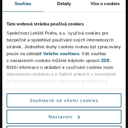
Souhlas
Detaily
Více o cookies
Praha tři dopravci – Smartwings, Ryanair a
Eurowings.
Tato webová stránka používá cookies
Obchodní firma
Společnost Letiště Praha, a.s. využívá cookies pro
bezpečné a spolehlivé používání svých internetových
Letiště Praha, a. s.
stránek. Jednotlivé druhy cookies mohou být zpracovány
K Letišti 6/1019, 160 08 Praha 6
pouze na základě
Vašeho souhlasu
. Váš souhlas
IČ: 28244532
s nastavením cookies můžete kdykoliv upravit
ZDE
.
DIČ:
CZ699003361
(do 31.12. 2013 číslo CZ 282
Bližší informace o ukládání a využívání cookies touto
44 532)
internetovou stránkou a o Vašich právech v souvislosti
Dopravní omezení
se zpracováním cookies naleznete v
prohlášení o
Letiště Praha, a. s. (dále také jen „LP“,) vznikla dne
cookies
a v obecných zásadách
zpracování osobních
1. prosince 2008 zápisem do obchodního rejstříku
údajů.
vedeného u Městského soudu v Praze, oddíl B,
Souhlasím se všemi cookies
Vzhledem k rekonstrukci křižovatky Aviatická lze
vložka 14003.
očekávat ve špičkách dopravní omezení a delší
Nastavení
dobu jízdy na letiště.
Statutární orgán