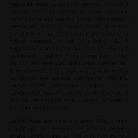
nejpopulárnějších turistických destinací v Evropě a
zároveň největším letištěm v České republice.
Tento mezinárodní vzdušný přístav před pandemií
onemocnění COVID-19 odbavil téměř 18 milionů
cestujících. V roce 2023 letištěm prošlo téměř 14
milionů pasažérů. Ti mají v průběhu roku k
dispozici v průměru nabídku přes 60 leteckých
společností spojujících Prahu přímou linkou s více
než 160 destinacemi po celém světě. Operuje zde i
8 pravidelných cargo dopravců a další desítky
společností pak zajišťují charterovou přepravu.
Letiště Praha zaměstnává přibližně 2 700
zaměstnanců, dalších odhadovaných více než 14
000 lidí zaměstnávají firmy působící na letišti či
navázané na jeho provoz.
Letiště Praha, a.s., vzniklo v únoru 2008 v rámci
privatizační transformace ze státního podniku
Správa Letiště Praha, s.p. Od roku 2011 do roku