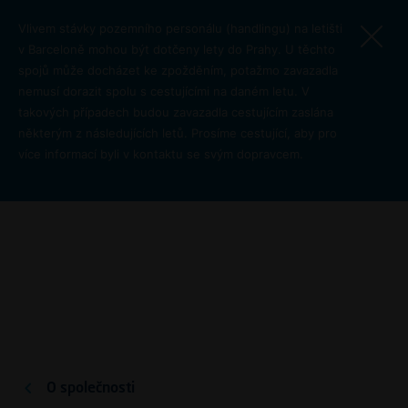
Přejít k hlavnímu obsahu
Vlivem stávky pozemního personálu (handlingu) na letišti
v Barceloně mohou být dotčeny lety do Prahy. U těchto
spojů může docházet ke zpožděním, potažmo zavazadla
nemusí dorazit spolu s cestujícími na daném letu. V
takových případech budou zavazadla cestujícím zaslána
některým z následujících letů. Prosíme cestující, aby pro
více informací byli v kontaktu se svým dopravcem.
Pro Investory
O letišti
O společnosti