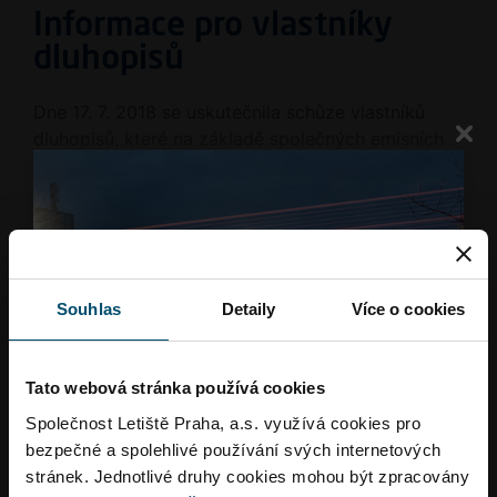
Informace pro vlastníky
dluhopisů
Dne 17. 7. 2018 se uskutečnila schůze vlastníků
dluhopisů, které na základě společných emisních
podmínek vydala společnost Letiště Praha, a. s.
Osvědčení o průběhu schůze naleznete
zde.
Soubory
Dluhopisový program 2009-2019
Aktualizováno: 13. 12. 2017
Souhlas
Detaily
Více o cookies
Velikost: 376.08 KB
Formát:
Tato webová stránka používá cookies
Doplněk dluhopisového programu - 2. emise
Společnost Letiště Praha, a.s. využívá cookies pro
Aktualizováno: 13. 12. 2017
bezpečné a spolehlivé používání svých internetových
Velikost: 184.14 KB
stránek. Jednotlivé druhy cookies mohou být zpracovány
Formát: