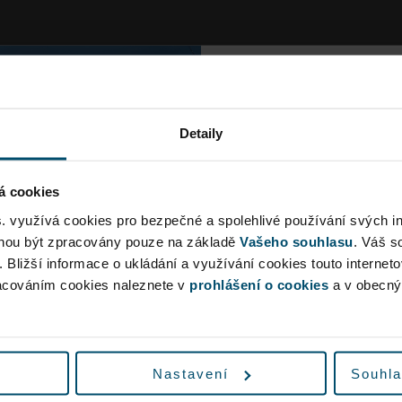
 před Terminálem 1 (určený pro vjezdy na základě povolení
Dopravní
u v ulici Aviatická a bude i nadále pouze výstupní.
Detaily
ka Terminál 2.
čátek druhého pruhu před Terminál 1.
Vzhledem k rekonstrukci
lze očekávat ve špičkác
á cookies
na komunikaci, kterou běžně obsluhuje MHD, tedy do druhéh
delší dobu jízdy na letiš
s. využívá cookies pro bezpečné a spolehlivé používání svých i
ohou být zpracovány pouze na základě
Vašeho souhlasu
. Váš s
Vyrazte proto na let
. Bližší informace o ukládání a využívání cookies touto internet
předstihem nebo v
racováním cookies naleznete v
prohlášení o cookies
a v obecn
hromadnou dopravu, 
dopravními omezeními v 
a
Nastavení
Souhla