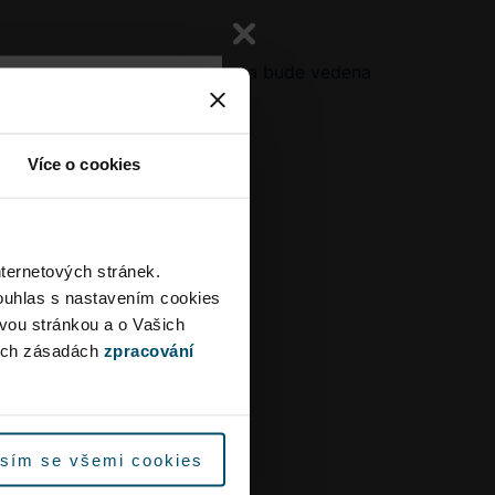
 Letiště Praha). Objízdná trasa bude vedena
 omezení
Více o cookies
 křižovatky Aviatická
h dopravní omezení a
o pruhu před Terminál 1.
tě.
nternetových stránek.
ouhlas s nastavením cookies
iště s dostatečným
ovou stránkou a o Vašich
yužijte městskou
ých zásadách
zpracování
která není dotčena
místě stavby.
sím se všemi cookies