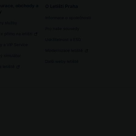
urace, obchody a
O Letišti Praha
y
Informace o společnosti
ny služby
Pro naše sousedy
e přímo na letišti
Udržitelnost a ESG
y a VIP Service
Modernizace letiště
ý simulátor
Další weby letiště
z letiště