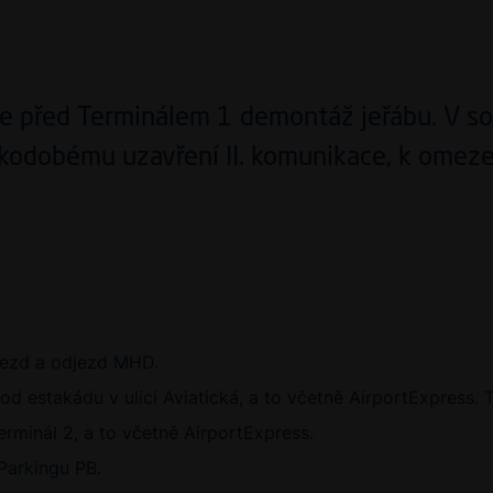
e před Terminálem 1 demontáž jeřábu. V sou
kodobému uzavření II. komunikace, k omezen
jezd a odjezd MHD.
d estakádu v ulici Aviatická, a to včetně AirportExpress.
rminál 2, a to včetně AirportExpress.
Parkingu PB.