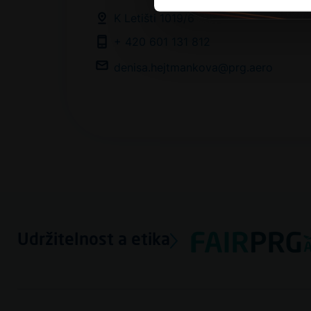
K Letišti 1019/6
+ 420 601 131 812
denisa.hejtmankova@prg.aero
Udržitelnost a etika