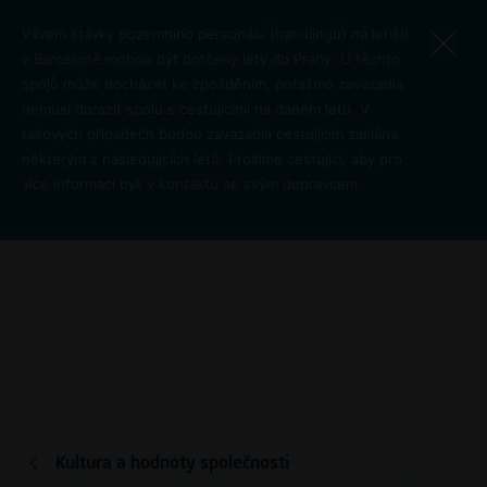
Přejít k hlavnímu obsahu
Vlivem stávky pozemního personálu (handlingu) na letišti
v Barceloně mohou být dotčeny lety do Prahy. U těchto
spojů může docházet ke zpožděním, potažmo zavazadla
nemusí dorazit spolu s cestujícími na daném letu. V
takových případech budou zavazadla cestujícím zaslána
některým z následujících letů. Prosíme cestující, aby pro
více informací byli v kontaktu se svým dopravcem.
Formulář oznámení
Kultura a hodnoty společnosti
O letišti
Kultura a hodnoty společnosti