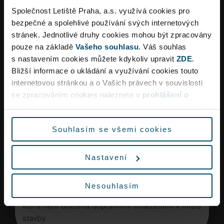
stávajících i nově budovaných částech letiště.
Společnost Letiště Praha, a.s. využívá cookies pro
bezpečné a spolehlivé používání svých internetových
Potřeba nového navigačně‑informačního systému
stránek. Jednotlivé druhy cookies mohou být zpracovány
souvisí s plánovanou modernizací a zásadními
pouze na základě
Vašeho souhlasu
. Váš souhlas
stavebními změnami v areálu Letiště Václava
s nastavením cookies můžete kdykoliv upravit
ZDE
.
Havla Praha a jeho okolí. Stávající systém již
Bližší informace o ukládání a využívání cookies touto
neodpovídá současným ani budoucím potřebám
internetovou stránkou a o Vašich právech v souvislosti
moderního dopravního uzlu a i přesto, že prošel
Dopravní omezení
se zpracováním cookies naleznete v
prohlášení o
mnoha aktualizacemi, tak je starý téměř 20 let,
cookies
a v obecných zásadách
zpracování osobních
tedy stejně dlouho jako samotný Terminál
údajů.
2. Smlouva bude uzavřena na 8 let.
Souhlasím se všemi cookies
Vzhledem k rekonstrukci křižovatky Aviatická lze
Kontakt pro média
očekávat ve špičkách dopravní omezení a delší
Nastavení
dobu jízdy na letiště.
Vyrazte proto na letiště s dostatečným předstihem
Nesouhlasím
Tisková mluvčí Letiště
nebo využijte městskou hromadnou dopravu,
Praha
která není dotčena dopravními omezeními v místě
stavby.