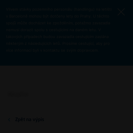
Přejít k hlavnímu obsahu
Vlivem stávky pozemního personálu (handlingu) na letišti
v Barceloně mohou být dotčeny lety do Prahy. U těchto
spojů může docházet ke zpožděním, potažmo zavazadla
nemusí dorazit spolu s cestujícími na daném letu. V
takových případech budou zavazadla cestujícím zaslána
některým z následujících letů. Prosíme cestující, aby pro
Letiště Praha hledá
více informací byli v kontaktu se svým dopravcem.
dodavatele pro jednotný
navigačně-informační
systém a vizuální styl
Letiště Praha
O letišti
Aktualita
Zpět na výpis