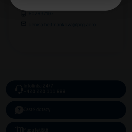
Denisa Hejtmánková
602637197
denisa.hejtmankova@prg.aero
Infolinka 24/7
+420 220 111 888
Časté dotazy
Mapa letiště