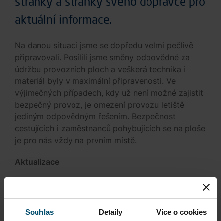
stránky a stránky svého dopravce pro
aktuální informace.
Na danou situaci jsme se dopředu velmi pečlivě
připravovali. Posílili jsme směny odpovědné za
údržbu provozních ploch a veškerá technika i
materiál byly v maximální připravenosti. Ve
výjimečných případech, kdy už není možné zajistit
bezpečný provoz, je omezení provozu letiště
jediným odpovědným řešením. Bezpečnost
cestujících i zaměstnanců pohybujících se na ploše
je pro nás vždy na prvním místě.
Aktualizace
Letiště Václava Havla Praha zůstává v provozu v
omezeném režimu. Od 11:00 však byly navýšeny
povolené přílety ze 2 na 6 za hodinu. Opatření je
Souhlas
Detaily
Více o cookies
nezbytné pro zajištění odmrazování a celkové