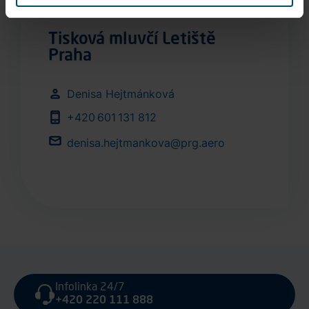
nebo využijte městskou hromadnou dopravu,
která není dotčena dopravními omezeními v místě
stavby.
Tisková mluvčí Letiště
Praha
Denisa Hejtmánková
+420 601 131 812
denisa.hejtmankova@prg.aero
Infolinka 24/7
+420 220 111 888