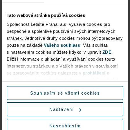
provozuschopnosti hlavní dráhy a dalších
provozních ploch. Prvořadá je bezpečnost
Tato webová stránka používá cookies
letového provozu, cestujících a zaměstnanců
Společnost Letiště Praha, a.s. využívá cookies pro
pohybujících se na ploše. Prosíme cestující, aby
bezpečné a spolehlivé používání svých internetových
sledovali naše webové stránky s aktuálním
stránek. Jednotlivé druhy cookies mohou být zpracovány
přehledem příletů a odletů a také informace od
pouze na základě
Vašeho souhlasu
. Váš souhlas
letecké společnosti, která vypravuje jejich let.
s nastavením cookies můžete kdykoliv upravit
ZDE
.
Bližší informace o ukládání a využívání cookies touto
Aktualizace 13:00
internetovou stránkou a o Vašich právech v souvislosti
Dopravní omezení
Provoz na Letišti Václava Havla Praha je již bez
se zpracováním cookies naleznete v
prohlášení o
omezení. Po zbytek dne očekáváme, že bude
cookies
a v obecných zásadách
zpracování osobních
docházet ke zpoždění letů. Do této doby bylo
údajů.
Souhlasím se všemi cookies
zrušeno 9 příletů a 9 odletů. Zpoždění se pohybují
Vzhledem k rekonstrukci křižovatky Aviatická lze
v řádech hodin. Předpokládáme, že se během dne
očekávat ve špičkách dopravní omezení a delší
již provozní situace nebude zhoršovat.
Nastavení
dobu jízdy na letiště.
Kontakt pro média
Vyrazte proto na letiště s dostatečným předstihem
Nesouhlasím