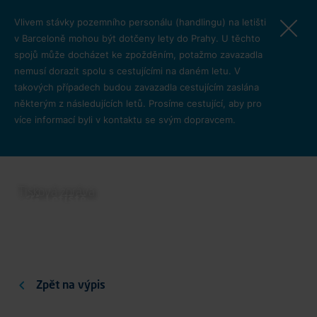
Přejít k hlavnímu obsahu
Vlivem stávky pozemního personálu (handlingu) na letišti
v Barceloně mohou být dotčeny lety do Prahy. U těchto
spojů může docházet ke zpožděním, potažmo zavazadla
nemusí dorazit spolu s cestujícími na daném letu. V
takových případech budou zavazadla cestujícím zaslána
některým z následujících letů. Prosíme cestující, aby pro
více informací byli v kontaktu se svým dopravcem.
Omezení provozu z důvodu
nepřízně počasí
Tisková zpráva
O letišti
Zpět na výpis